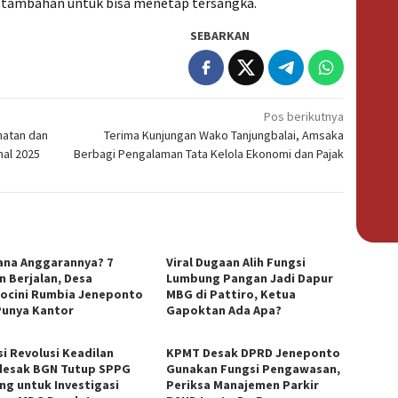
 tambahan untuk bisa menetap tersangka.
SEBARKAN
Pos berikutnya
atan dan
Terima Kunjungan Wako Tanjungbalai, Amsaka
nal 2025
Berbagi Pengalaman Tata Kelola Ekonomi dan Pajak
na Anggarannya? 7
Viral Dugaan Alih Fungsi
n Berjalan, Desa
Lumbung Pangan Jadi Dapur
ocini Rumbia Jeneponto
MBG di Pattiro, Ketua
Punya Kantor
Gapoktan Ada Apa?
si Revolusi Keadilan
KPMT Desak DPRD Jeneponto
esak BGN Tutup SPPG
Gunakan Fungsi Pengawasan,
ng untuk Investigasi
Periksa Manajemen Parkir