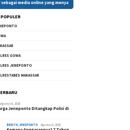
media online yang menyajikan berita cepat, faktual, dan berimb
 POPULER
ENEPONTO
OWA
KASSAR
LRES GOWA
LRES JENEPONTO
LRESTABES MAKASSAR
TERBARU
Agustus 6, 2026
rga Jeneponto Ditangkap Polisi di
BERITA
,
JENEPONTO
Agustus 6, 2026
Kemana Anggarannya? 7 Tahun