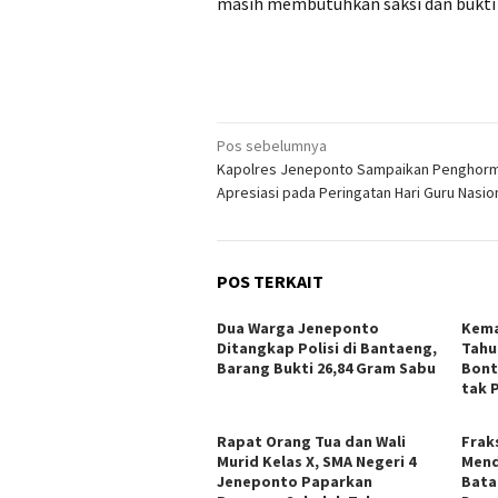
masih membutuhkan saksi dan bukti
Navigasi
Pos sebelumnya
Kapolres Jeneponto Sampaikan Penghorm
pos
Apresiasi pada Peringatan Hari Guru Nasio
POS TERKAIT
Dua Warga Jeneponto
Kema
Ditangkap Polisi di Bantaeng,
Tahu
Barang Bukti 26,84 Gram Sabu
Bont
tak 
Rapat Orang Tua dan Wali
Frak
Murid Kelas X, SMA Negeri 4
Mend
Jeneponto Paparkan
Bata