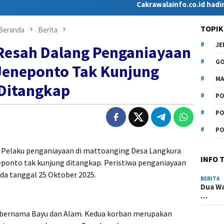
Cakrawalainfo.co.id hadir sebagai 
TOPIK
Beranda
Berita
J
Resah Dalang Penganiayaan
G
Jeneponto Tak Kunjung
MA
Ditangkap
PO
PO
PO
Pelaku penganiayaan di mattoanging Desa Langkura
INFO 
onto tak kunjung ditangkap. Peristiwa penganiayaan
ada tanggal 25 Oktober 2025.
BERITA
Dua Wa
…
 bernama Bayu dan Alam. Kedua korban merupakan