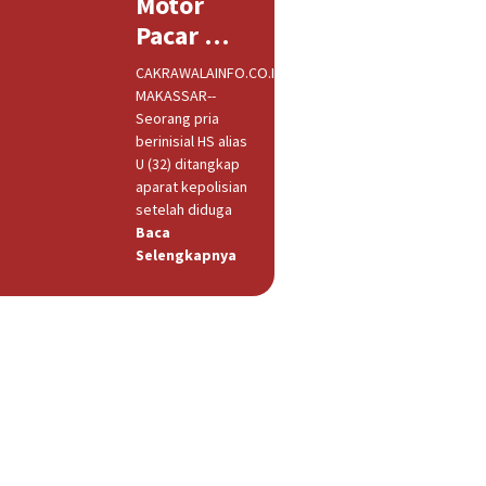
Motor
Pacar …
CAKRAWALAINFO.CO.ID,
MAKASSAR--
Seorang pria
berinisial HS alias
U (32) ditangkap
aparat kepolisian
setelah diduga
Baca
Selengkapnya