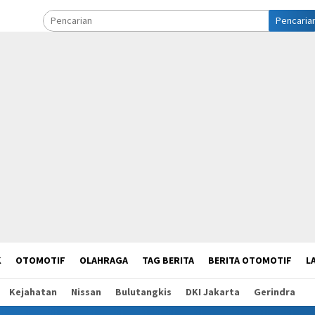
Pencaria
K
OTOMOTIF
OLAHRAGA
TAG BERITA
BERITA OTOMOTIF
L
Kejahatan
Nissan
Bulutangkis
DKI Jakarta
Gerindra