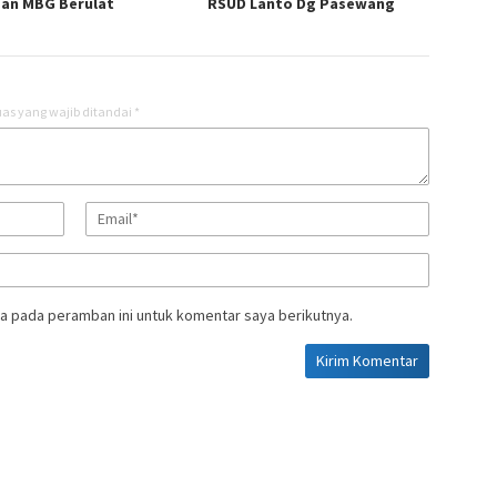
an MBG Berulat
RSUD Lanto Dg Pasewang
as yang wajib ditandai
*
a pada peramban ini untuk komentar saya berikutnya.