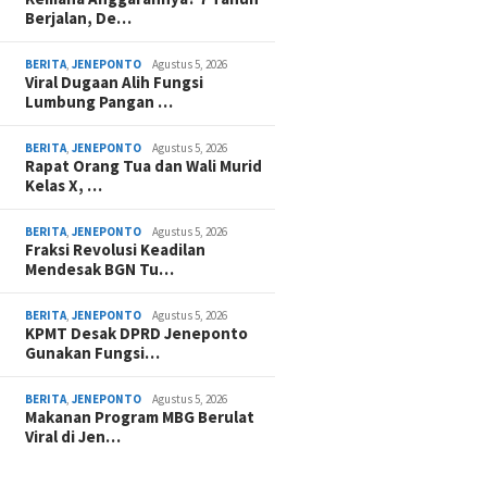
Berjalan, De…
BERITA
,
JENEPONTO
Agustus 5, 2026
Viral Dugaan Alih Fungsi
Lumbung Pangan …
BERITA
,
JENEPONTO
Agustus 5, 2026
Rapat Orang Tua dan Wali Murid
Kelas X, …
BERITA
,
JENEPONTO
Agustus 5, 2026
Fraksi Revolusi Keadilan
Mendesak BGN Tu…
BERITA
,
JENEPONTO
Agustus 5, 2026
KPMT Desak DPRD Jeneponto
Gunakan Fungsi…
BERITA
,
JENEPONTO
Agustus 5, 2026
Makanan Program MBG Berulat
Viral di Jen…