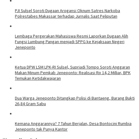
PJI Sulsel Soroti Dugaan Arogansi Oknum Satres Narkoba
Polrestabes Makassar terhadap Jurnalis Saat Peliputan
Lembaga Pergerakan Mahasiswa Resmi Laporkan Dugaan Alih
Fungsi Lumbung Pangan menjadi SPPG ke Kejaksaan Negeri
Jeneponto
Ketua DPW LSM LPK-RI Sulsel, Supriadi Tompo Soroti Anggaran
Makan Minum Pemkab Jeneponto: Realisasi Rp 14,2 Milliar, BPK
Temukan Ketidakwajaran
Dua Warga Jeneponto Ditangkap Polisi di Bantaeng, Barang Bukti
26,84 Gram Sabu
Kemana Anggarannya? 7 Tahun Berjalan, Desa Bontocini Rumbia
Jeneponto tak Punya Kantor