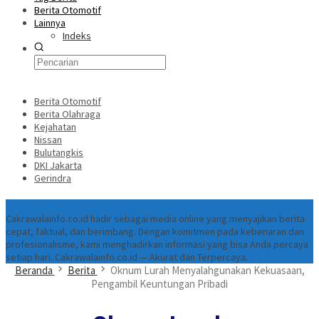
Berita Otomotif
Lainnya
Indeks
Berita Otomotif
Berita Olahraga
Kejahatan
Nissan
Bulutangkis
DKI Jakarta
Gerindra
Tentang
Cakrawalainfo.co.id hadir sebagai media online yang menyajikan berita
cepat, faktual, dan berimbang. Dengan komitmen pada kebenaran dan
profesionalisme, kami menghadirkan informasi yang bisa Anda percaya
setiap hari. Cakrawalainfo.co.id — Akurat dan Terpercaya.
Beranda
Berita
Oknum Lurah Menyalahgunakan Kekuasaan,
Pengambil Keuntungan Pribadi