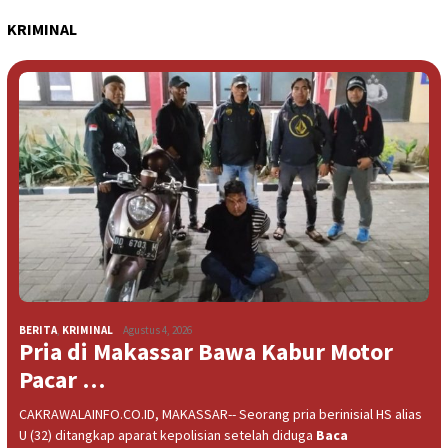
KRIMINAL
BERITA
,
KRIMINAL
Agustus 4, 2026
Pria di Makassar Bawa Kabur Motor
Pacar …
CAKRAWALAINFO.CO.ID, MAKASSAR-- Seorang pria berinisial HS alias
U (32) ditangkap aparat kepolisian setelah diduga
Baca