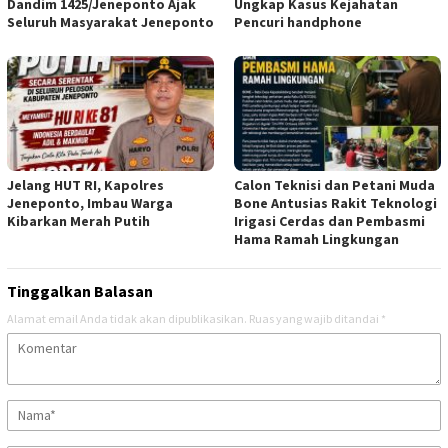
Dandim 1425/Jeneponto Ajak
Ungkap Kasus Kejahatan
Seluruh Masyarakat Jeneponto
Pencuri handphone
Jelang HUT RI, Kapolres
Calon Teknisi dan Petani Muda
Jeneponto, Imbau Warga
Bone Antusias Rakit Teknologi
Kibarkan Merah Putih
Irigasi Cerdas dan Pembasmi
Hama Ramah Lingkungan
Tinggalkan Balasan
Alamat email Anda tidak akan dipublikasikan.
Ruas yang wajib ditandai
*