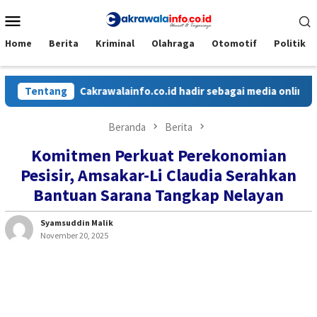
Loncat
Menu
ke
Mobile
konten
Home
Berita
Kriminal
Olahraga
Otomotif
Politik
Tentang
Cakrawalainfo.co.id hadir sebagai media online yang 
Beranda
Berita
Komitmen Perkuat Perekonomian
Pesisir, Amsakar-Li Claudia Serahkan
Bantuan Sarana Tangkap Nelayan
Syamsuddin Malik
November 20, 2025