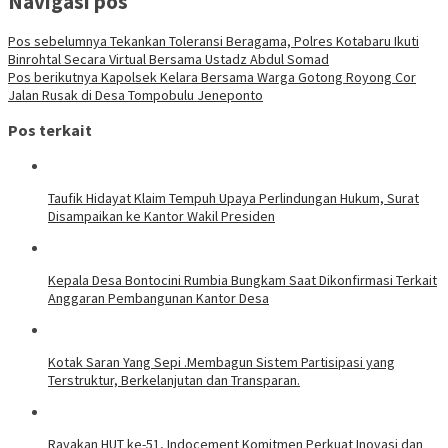
Navigasi pos
Pos sebelumnya
Tekankan Toleransi Beragama, Polres Kotabaru Ikuti
Binrohtal Secara Virtual Bersama Ustadz Abdul Somad
Pos berikutnya
Kapolsek Kelara Bersama Warga Gotong Royong Cor
Jalan Rusak di Desa Tompobulu Jeneponto
Pos terkait
Taufik Hidayat Klaim Tempuh Upaya Perlindungan Hukum, Surat
Disampaikan ke Kantor Wakil Presiden
Kepala Desa Bontocini Rumbia Bungkam Saat Dikonfirmasi Terkait
Anggaran Pembangunan Kantor Desa
Kotak Saran Yang Sepi .Membagun Sistem Partisipasi yang
Terstruktur, Berkelanjutan dan Transparan.
Rayakan HUT ke-51, Indocement Komitmen Perkuat Inovasi dan