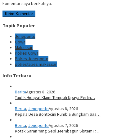
komentar saya berikutnya.
Topik Populer
Jeneponto
Gowa
Makassar
Polres Gowa
Polres Jeneponto
polrestabes makassar
Info Terbaru
Berita
Agustus 8, 2026
Taufik Hidayat Klaim Tempuh Upaya Perlin…
Berita
,
Jeneponto
Agustus 8, 2026
Kepala Desa Bontocini Rumbia Bungkam Saa…
Berita
,
Jeneponto
Agustus 7, 2026
Kotak Saran Yang Sepi .Membagun Sistem P…