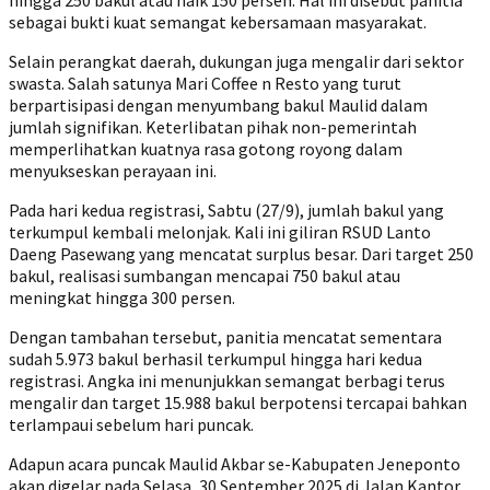
hingga 250 bakul atau naik 150 persen. Hal ini disebut panitia
sebagai bukti kuat semangat kebersamaan masyarakat.
‎Selain perangkat daerah, dukungan juga mengalir dari sektor
swasta. Salah satunya Mari Coffee n Resto yang turut
berpartisipasi dengan menyumbang bakul Maulid dalam
jumlah signifikan. Keterlibatan pihak non-pemerintah
memperlihatkan kuatnya rasa gotong royong dalam
menyukseskan perayaan ini.
‎Pada hari kedua registrasi, Sabtu (27/9), jumlah bakul yang
terkumpul kembali melonjak. Kali ini giliran RSUD Lanto
Daeng Pasewang yang mencatat surplus besar. Dari target 250
bakul, realisasi sumbangan mencapai 750 bakul atau
meningkat hingga 300 persen.
‎Dengan tambahan tersebut, panitia mencatat sementara
sudah 5.973 bakul berhasil terkumpul hingga hari kedua
registrasi. Angka ini menunjukkan semangat berbagi terus
mengalir dan target 15.988 bakul berpotensi tercapai bahkan
terlampaui sebelum hari puncak.
‎Adapun acara puncak Maulid Akbar se-Kabupaten Jeneponto
akan digelar pada Selasa, 30 September 2025 di Jalan Kantor