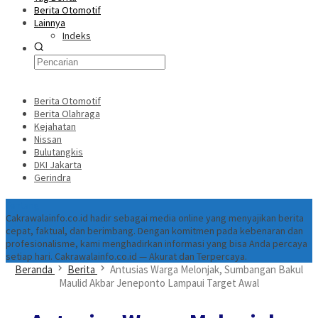
Berita Otomotif
Lainnya
Indeks
Berita Otomotif
Berita Olahraga
Kejahatan
Nissan
Bulutangkis
DKI Jakarta
Gerindra
Tentang
Cakrawalainfo.co.id hadir sebagai media online yang menyajikan berita
cepat, faktual, dan berimbang. Dengan komitmen pada kebenaran dan
profesionalisme, kami menghadirkan informasi yang bisa Anda percaya
setiap hari. Cakrawalainfo.co.id — Akurat dan Terpercaya.
Beranda
Berita
Antusias Warga Melonjak, Sumbangan Bakul
Maulid Akbar Jeneponto Lampaui Target Awal