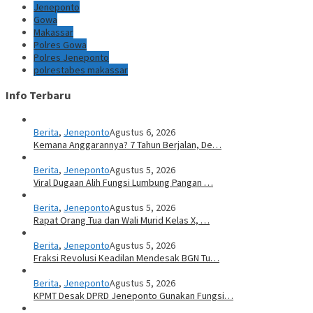
Jeneponto
Gowa
Makassar
Polres Gowa
Polres Jeneponto
polrestabes makassar
Info Terbaru
Berita
,
Jeneponto
Agustus 6, 2026
Kemana Anggarannya? 7 Tahun Berjalan, De…
Berita
,
Jeneponto
Agustus 5, 2026
Viral Dugaan Alih Fungsi Lumbung Pangan …
Berita
,
Jeneponto
Agustus 5, 2026
Rapat Orang Tua dan Wali Murid Kelas X, …
Berita
,
Jeneponto
Agustus 5, 2026
Fraksi Revolusi Keadilan Mendesak BGN Tu…
Berita
,
Jeneponto
Agustus 5, 2026
KPMT Desak DPRD Jeneponto Gunakan Fungsi…