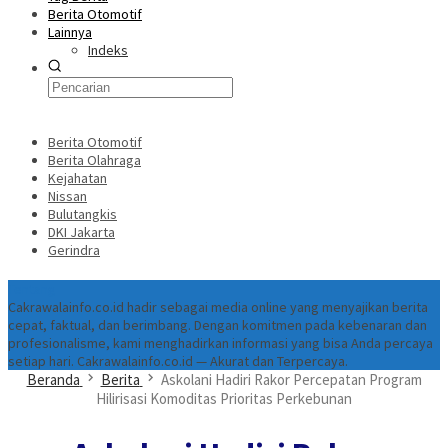
Berita Otomotif
Lainnya
Indeks
Berita Otomotif
Berita Olahraga
Kejahatan
Nissan
Bulutangkis
DKI Jakarta
Gerindra
Tentang
Cakrawalainfo.co.id hadir sebagai media online yang menyajikan berita
cepat, faktual, dan berimbang. Dengan komitmen pada kebenaran dan
profesionalisme, kami menghadirkan informasi yang bisa Anda percaya
setiap hari. Cakrawalainfo.co.id — Akurat dan Terpercaya.
Beranda
Berita
Askolani Hadiri Rakor Percepatan Program
Hilirisasi Komoditas Prioritas Perkebunan