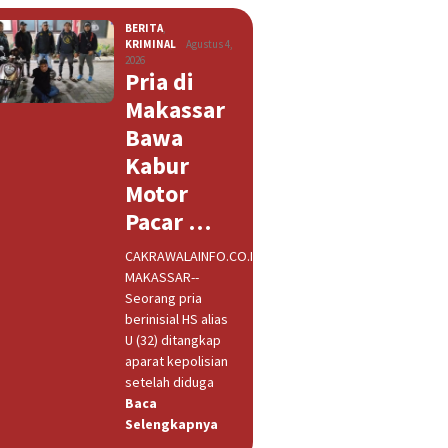
BERITA
,
KRIMINAL
Agustus 4,
2026
Pria di
Makassar
Bawa
Kabur
Motor
Pacar …
CAKRAWALAINFO.CO.ID,
MAKASSAR--
Seorang pria
berinisial HS alias
U (32) ditangkap
aparat kepolisian
setelah diduga
Baca
Selengkapnya