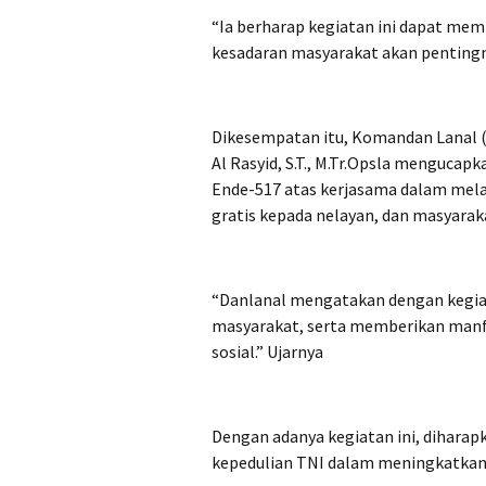
“Ia berharap kegiatan ini dapat m
kesadaran masyarakat akan pentingny
Dikesempatan itu, Komandan Lanal 
Al Rasyid, S.T., M.Tr.Opsla menguca
Ende-517 atas kerjasama dalam mela
gratis kepada nelayan, dan masyaraka
“Danlanal mengatakan dengan kegia
masyarakat, serta memberikan manf
sosial.” Ujarnya
Dengan adanya kegiatan ini, dihara
kepedulian TNI dalam meningkatkan 