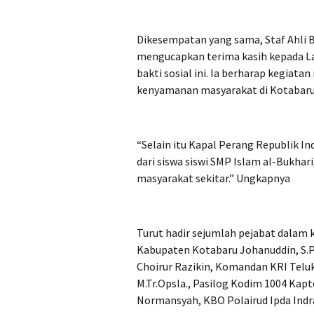
Dikesempatan yang sama, Staf Ahli B
mengucapkan terima kasih kepada Lan
bakti sosial ini. Ia berharap kegiat
kenyamanan masyarakat di Kotabaru,
“Selain itu Kapal Perang Republik I
dari siswa siswi SMP Islam al-Bukhar
masyarakat sekitar.” Ungkapnya
Turut hadir sejumlah pejabat dalam k
Kabupaten Kotabaru Johanuddin, S.Pd.
Choirur Razikin, Komandan KRI Teluk 
M.Tr.Opsla., Pasilog Kodim 1004 Kapt
Normansyah, KBO Polairud Ipda Indra, 