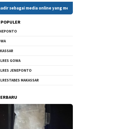
dia online yang menyajikan berita cepat, faktual, dan berimban
 POPULER
ENEPONTO
OWA
KASSAR
LRES GOWA
LRES JENEPONTO
LRESTABES MAKASSAR
TERBARU