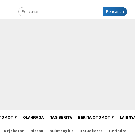
Pencarian
TOMOTIF
OLAHRAGA
TAG BERITA
BERITA OTOMOTIF
LAINNY
Kejahatan
Nissan
Bulutangkis
DKI Jakarta
Gerindra