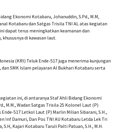
idang Ekonomi Kotabaru, Johanuddin, S.Pd., M.M,
al Kotabaru dan Satgas Trisila TNI AL atas kegiatan
an ini dapat terus meningkatkan keamanan dan
 khususnya di kawasan laut.
ndonesia (KRI) Teluk Ende-517 juga menerima kunjungan
i, dan SMK Islam pelayaran Al Bukhari Kotabaru serta
egiatan ini, di antaranya Staf Ahli Bidang Ekonomi
, M.M., Wadan Satgas Trisila 25 Kolonel Laut (P)
Ende-517 Letkol Laut (P) Marlin Milian Sibarani, S.H.,
en Inf Damuri, Dan Pos TNI AU Kotabaru Letda Lek Tri
S.H, Kajari Kotabaru Taruli Palti Patuan, S.H., M.H.