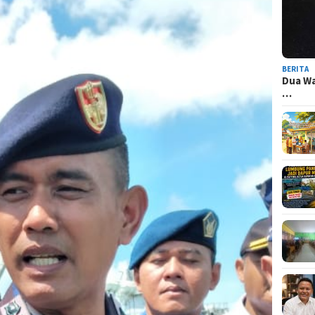
BERITA
Dua Wa
…