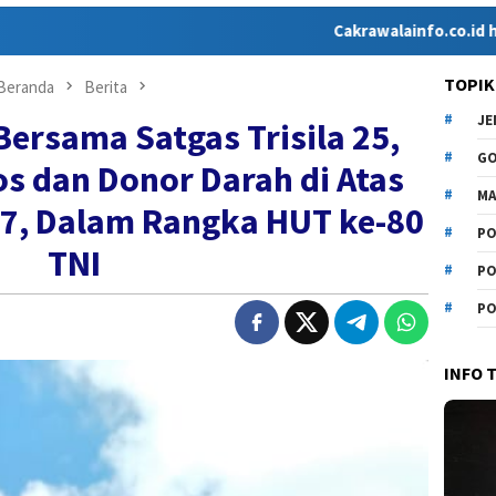
Cakrawalainfo.co.id hadir sebagai me
TOPIK
Beranda
Berita
J
Bersama Satgas Trisila 25,
G
s dan Donor Darah di Atas
MA
17, Dalam Rangka HUT ke-80
PO
TNI
PO
PO
INFO 