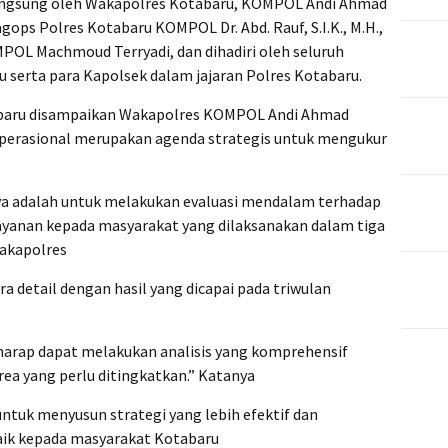
n langsung oleh Wakapolres Kotabaru, KOMPOL Andi Ahmad
bagops Polres Kotabaru KOMPOL Dr. Abd. Rauf, S.I.K., M.H.,
OL Machmoud Terryadi, dan dihadiri oleh seluruh
 serta para Kapolsek dalam jajaran Polres Kotabaru.
baru disampaikan Wakapolres KOMPOL Andi Ahmad
perasional merupakan agenda strategis untuk mengukur
ya adalah untuk melakukan evaluasi mendalam terhadap
layanan kepada masyarakat yang dilaksanakan dalam tiga
Wakapolres
 detail dengan hasil yang dicapai pada triwulan
rharap dapat melakukan analisis yang komprehensif
area yang perlu ditingkatkan.” Katanya
 untuk menyusun strategi yang lebih efektif dan
aik kepada masyarakat Kotabaru