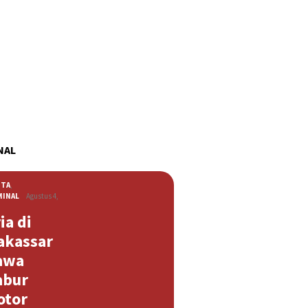
NAL
ITA
,
MINAL
Agustus 4,
ia di
akassar
awa
abur
otor