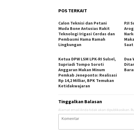
POS TERKAIT
Calon Teknisi dan Petani
PJI 
Muda Bone Antusias Rakit
Arog
Teknologi Irigasi Cerdas dan
Nark
Pembasmi Hama Ramah
Maka
Lingkungan
Saat
Ketua DPW LSM LPK-RI Sulsel,
Dua 
Supriadi Tompo Soroti
Dita
Anggaran Makan Minum
Bara
Pemkab Jeneponto: Realisasi
Rp 14,2 Milliar, BPK Temukan
Ketidakwajaran
Tinggalkan Balasan
Alamat email Anda tidak akan dipublikasikan.
Ru