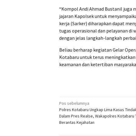
“Kompol Andi Ahmad Bustanil juga 
jajaran Kapolsek untuk menyampaika
kerja (Sarker) diharapkan dapat meny
tugas operasional dan pelayanan di
dengan jelas langkah-langkah perbai
Beliau berharap kegiatan Gelar Oper
Kotabaru untuk terus meningkatkan 
keamanan dan ketertiban masyarakat
Navigasi
Pos sebelumnya
Polres Kotabaru Ungkap Lima Kasus Tinda
pos
Dalam Pres Realse, Wakapolres Kotabaru
Berantas Kejahatan