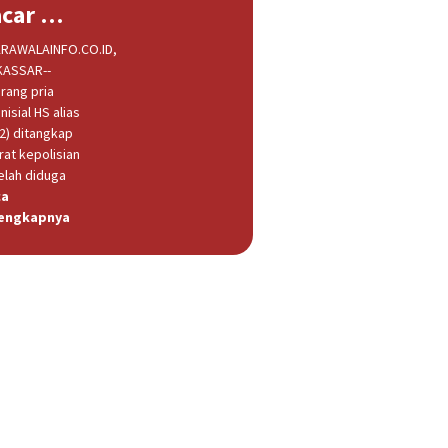
acar …
RAWALAINFO.CO.ID,
ASSAR--
rang pria
nisial HS alias
32) ditangkap
rat kepolisian
elah diduga
ca
engkapnya