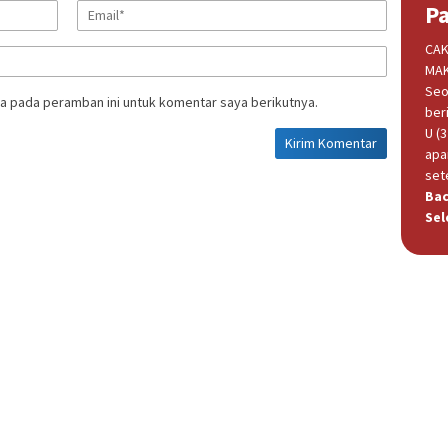
P
CAK
MAK
Seo
a pada peramban ini untuk komentar saya berikutnya.
beri
U (
apa
set
Ba
Sel