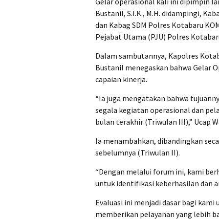
Gelar operasional kali ini dipimpi
Bustanil, S.I.K., M.H. didampingi, Ka
dan Kabag SDM Polres Kotabaru KOMP
Pejabat Utama (PJU) Polres Kotabaru
Dalam sambutannya, Kapolres Kota
Bustanil menegaskan bahwa Gelar O
capaian kinerja.
“Ia juga mengatakan bahwa tujuann
segala kegiatan operasional dan pe
bulan terakhir (Triwulan III),” Ucap 
Ia menambahkan, dibandingkan secara
sebelumnya (Triwulan II).
“Dengan melalui forum ini, kami be
untuk identifikasi keberhasilan dan 
Evaluasi ini menjadi dasar bagi kami
memberikan pelayanan yang lebih b