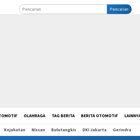
Pencarian
TOMOTIF
OLAHRAGA
TAG BERITA
BERITA OTOMOTIF
LAINNY
Kejahatan
Nissan
Bulutangkis
DKI Jakarta
Gerindra