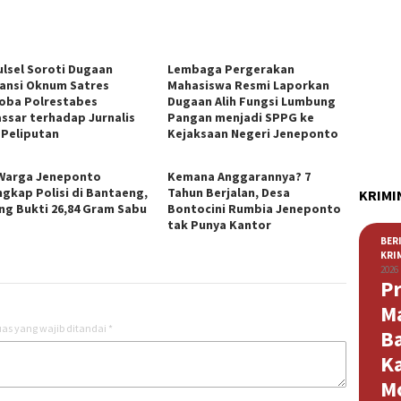
Sulsel Soroti Dugaan
Lembaga Pergerakan
ansi Oknum Satres
Mahasiswa Resmi Laporkan
oba Polrestabes
Dugaan Alih Fungsi Lumbung
ssar terhadap Jurnalis
Pangan menjadi SPPG ke
 Peliputan
Kejaksaan Negeri Jeneponto
Warga Jeneponto
Kemana Anggarannya? 7
ngkap Polisi di Bantaeng,
Tahun Berjalan, Desa
KRIMI
ng Bukti 26,84 Gram Sabu
Bontocini Rumbia Jeneponto
tak Punya Kantor
BER
KRI
2026
Pr
M
as yang wajib ditandai
*
B
K
M