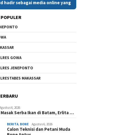
sebagai media online yang menyajikan berita cepat, faktual, da
 POPULER
ENEPONTO
OWA
KASSAR
LRES GOWA
LRES JENEPONTO
LRESTABES MAKASSAR
TERBARU
Agustus 6, 2026
Masak Serba Ikan di Batam, Erlita …
BERITA
,
BONE
Agustus 6, 2026
Calon Teknisi dan Petani Muda
Bone Antus…