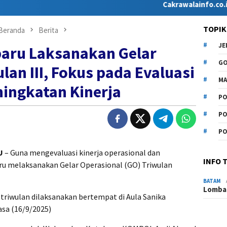
Cakrawalainfo.co.id hadir 
TOPIK
Beranda
Berita
J
baru Laksanakan Gelar
G
lan III, Fokus pada Evaluasi
MA
ningkatan Kinerja
PO
PO
PO
U
– Guna mengevaluasi kinerja operasional dan
INFO 
aru melaksanakan Gelar Operasional (GO) Triwulan
BATAM
Lomba 
 triwulan dilaksanakan bertempat di Aula Sanika
sa (16/9/2025)