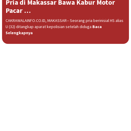
Pria di Makassar Bawa Kabur Motor
Pacar …
CAKRAWALAINFO.CO.ID, MAKASSAR-- Seorang pria berinisial HS alias
U (32) ditangkap aparat kepolisian setelah diduga
Baca
Selengkapnya