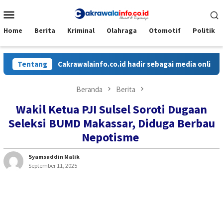
Loncat
Menu
ke
Mobile
konten
Home
Berita
Kriminal
Olahraga
Otomotif
Politik
Tentang
Cakrawalainfo.co.id hadir sebagai media online yang
Beranda
Berita
Wakil Ketua PJI Sulsel Soroti Dugaan
Seleksi BUMD Makassar, Diduga Berbau
Nepotisme
Syamsuddin Malik
September 11, 2025