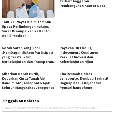
Terkait Anggaran
Pembangunan Kantor Desa
Taufik Hidayat Klaim Tempuh
Upaya Perlindungan Hukum,
Surat Disampaikan ke Kantor
Wakil Presiden
Kotak Saran Yang Sepi
Rayakan HUT ke-51,
.Membagun Sistem Partisipasi
Indocement Komitmen
yang Terstruktur,
Perkuat Inovasi dan
Berkelanjutan dan Transparan.
Keberlanjutan Hijau
Kibarkan Merah Putih,
Tim Resmob Polres
Kobarkan Cinta Tanah Air!
Jeneponto, Kembali Berhasil
Dandim 1425/Jeneponto Ajak
Ungkap Kasus Kejahatan
Seluruh Masyarakat Jeneponto
Pencuri handphone
Tinggalkan Balasan
Alamat email Anda tidak akan dipublikasikan.
Ruas yang wajib ditandai
*