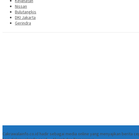
Kejahatan
Nissan
Bulutangkis
DKI Jakarta
Gerindra
Tentang
Cakrawalainfo.co.id hadir sebagai media online yang menyajikan berita 