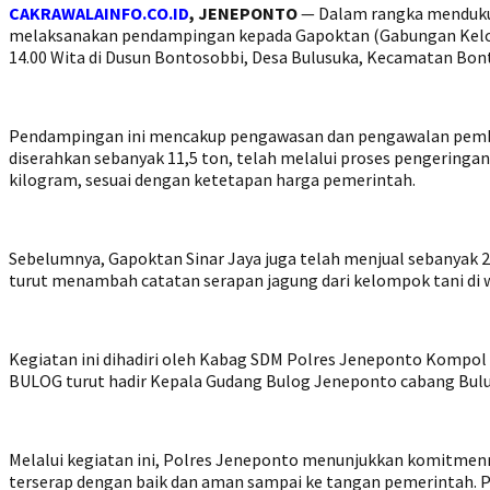
CAKRAWALAINFO.CO.ID
, JENEPONTO
— Dalam rangka mendukun
melaksanakan pendampingan kepada Gapoktan (Gabungan Kelompo
14.00 Wita di Dusun Bontosobbi, Desa Bulusuka, Kecamatan Bo
Pendampingan ini mencakup pengawasan dan pengawalan pembe
diserahkan sebanyak 11,5 ton, telah melalui proses pengeringa
kilogram, sesuai dengan ketetapan harga pemerintah.
Sebelumnya, Gapoktan Sinar Jaya juga telah menjual sebanyak 2
turut menambah catatan serapan jagung dari kelompok tani di wi
Kegiatan ini dihadiri oleh Kabag SDM Polres Jeneponto Kompol S
BULOG turut hadir Kepala Gudang Bulog Jeneponto cabang Buluk
Melalui kegiatan ini, Polres Jeneponto menunjukkan komitmen
terserap dengan baik dan aman sampai ke tangan pemerintah. 