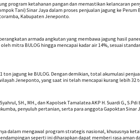
g program ketahanan pangan dan memastikan kelancaran penyer
k Tani) Sinar Jaya dalam proses penjualan jagung ke Perum BUL
ntoramba, Kabupaten Jeneponto.
rangkatan armada angkutan yang membawa jagung hasil panen 
n oleh mitra BULOG hingga mencapai kadar air 14%, sesuai standar
1 ton jagung ke BULOG. Dengan demikian, total akumulasi penjua
layah Jeneponto, yang saat ini telah mencapai kurang lebih 32 t
yahrul, SH., MH., dan Kapolsek Tamalatea AKP H. Suardi G., S.Pd
umba, penyuluh pertanian, serta para anggota Gapoktan Sinar J
nya dalam mengawal program strategis nasional, khususnya keta
Pendampingan seperti ini diharapkan dapat memberi rasa aman d