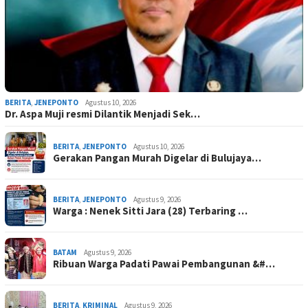
BERITA
,
JENEPONTO
Agustus 10, 2026
Dr. Aspa Muji resmi Dilantik Menjadi Sek…
BERITA
,
JENEPONTO
Agustus 10, 2026
Gerakan Pangan Murah Digelar di Bulujaya…
BERITA
,
JENEPONTO
Agustus 9, 2026
Warga : Nenek Sitti Jara (28) Terbaring …
BATAM
Agustus 9, 2026
Ribuan Warga Padati Pawai Pembangunan &#…
BERITA
,
KRIMINAL
Agustus 9, 2026