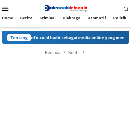
Loncat
Menu
ke
Mobile
konten
Home
Berita
Kriminal
Olahraga
Otomotif
Politik
krawalainfo.co.id hadir sebagai media online yang menyajikan be
Tentang
Beranda
Berita