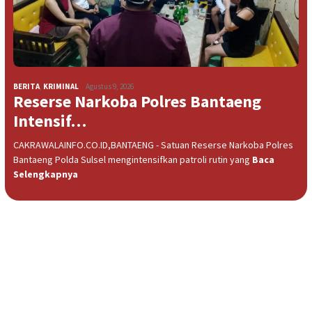
BERITA
,
KRIMINAL
Agustus 9, 2026
Reserse Narkoba Polres Bantaeng
Intensif…
CAKRAWALAINFO.CO.ID,BANTAENG - Satuan Reserse Narkoba Polres
Bantaeng Polda Sulsel mengintensifkan patroli rutin yang
Baca
Selengkapnya