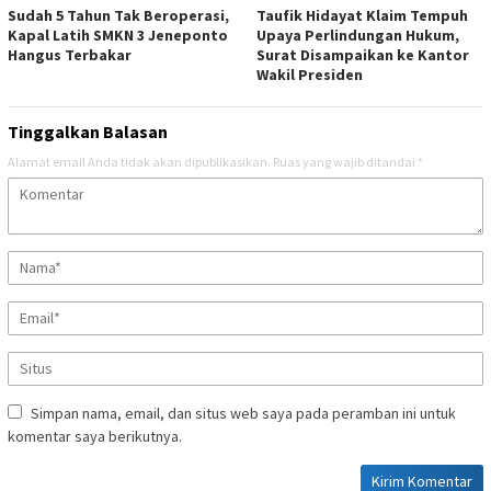
Sudah 5 Tahun Tak Beroperasi,
Taufik Hidayat Klaim Tempuh
Kapal Latih SMKN 3 Jeneponto
Upaya Perlindungan Hukum,
Hangus Terbakar
Surat Disampaikan ke Kantor
Wakil Presiden
Tinggalkan Balasan
Alamat email Anda tidak akan dipublikasikan.
Ruas yang wajib ditandai
*
Simpan nama, email, dan situs web saya pada peramban ini untuk
komentar saya berikutnya.