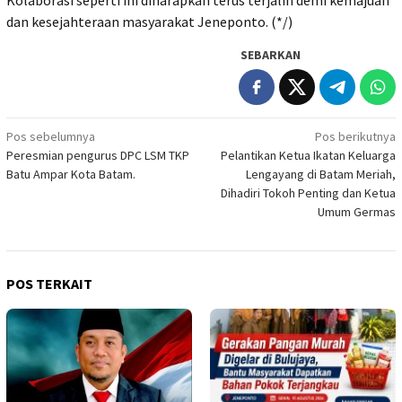
Kolaborasi seperti ini diharapkan terus terjalin demi kemajuan
dan kesejahteraan masyarakat Jeneponto. (*/)
SEBARKAN
Navigasi
Pos sebelumnya
Pos berikutnya
Peresmian pengurus DPC LSM TKP
Pelantikan Ketua Ikatan Keluarga
pos
Batu Ampar Kota Batam.
Lengayang di Batam Meriah,
Dihadiri Tokoh Penting dan Ketua
Umum Germas
POS TERKAIT