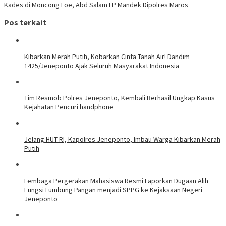
Kades di Moncong Loe, Abd Salam LP Mandek Dipolres Maros
Pos terkait
Kibarkan Merah Putih, Kobarkan Cinta Tanah Air! Dandim
1425/Jeneponto Ajak Seluruh Masyarakat Indonesia
Tim Resmob Polres Jeneponto, Kembali Berhasil Ungkap Kasus
Kejahatan Pencuri handphone
Jelang HUT RI, Kapolres Jeneponto, Imbau Warga Kibarkan Merah
Putih
Lembaga Pergerakan Mahasiswa Resmi Laporkan Dugaan Alih
Fungsi Lumbung Pangan menjadi SPPG ke Kejaksaan Negeri
Jeneponto