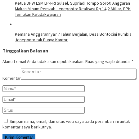
Ketua DPW LSM LPK-RI Sulsel, Supriadi Tompo Soroti Anggaran
Makan Minum Pemkab Jeneponto: Realisasi Rp 14,2 Milliar, BPK
Temukan Ketidakwajaran
Kemana Anggarannya? 7 Tahun Berjalan, Desa Bontocini Rumbia
Jeneponto tak Punya Kantor
Tinggalkan Balasan
Alamat email Anda tidak akan dipublikasikan.
Ruas yang wajib ditandai
*
Komentar
Simpan nama, email, dan situs web saya pada peramban ini untuk
komentar saya berikutnya.