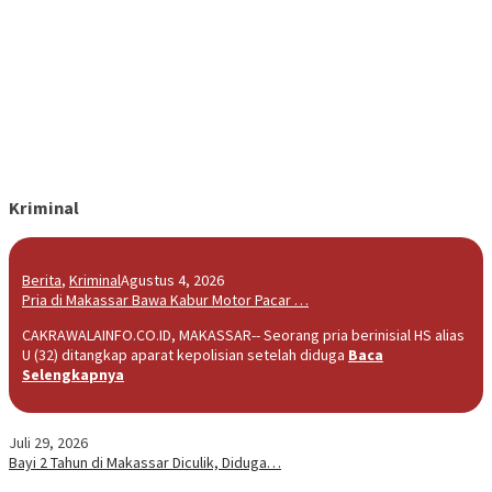
Kriminal
Berita
,
Kriminal
Agustus 4, 2026
Pria di Makassar Bawa Kabur Motor Pacar …
CAKRAWALAINFO.CO.ID, MAKASSAR-- Seorang pria berinisial HS alias
U (32) ditangkap aparat kepolisian setelah diduga
Baca
Selengkapnya
Juli 29, 2026
Bayi 2 Tahun di Makassar Diculik, Diduga…