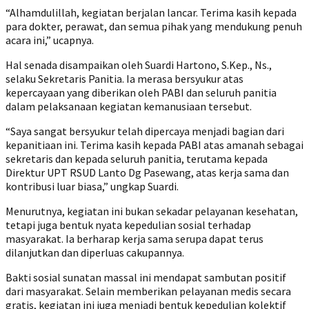
‎“Alhamdulillah, kegiatan berjalan lancar. Terima kasih kepada
para dokter, perawat, dan semua pihak yang mendukung penuh
acara ini,” ucapnya.
‎Hal senada disampaikan oleh Suardi Hartono, S.Kep., Ns.,
selaku Sekretaris Panitia. Ia merasa bersyukur atas
kepercayaan yang diberikan oleh PABI dan seluruh panitia
dalam pelaksanaan kegiatan kemanusiaan tersebut.
‎“Saya sangat bersyukur telah dipercaya menjadi bagian dari
kepanitiaan ini. Terima kasih kepada PABI atas amanah sebagai
sekretaris dan kepada seluruh panitia, terutama kepada
Direktur UPT RSUD Lanto Dg Pasewang, atas kerja sama dan
kontribusi luar biasa,” ungkap Suardi.
‎Menurutnya, kegiatan ini bukan sekadar pelayanan kesehatan,
tetapi juga bentuk nyata kepedulian sosial terhadap
masyarakat. Ia berharap kerja sama serupa dapat terus
dilanjutkan dan diperluas cakupannya.
‎Bakti sosial sunatan massal ini mendapat sambutan positif
dari masyarakat. Selain memberikan pelayanan medis secara
gratis, kegiatan ini juga menjadi bentuk kepedulian kolektif