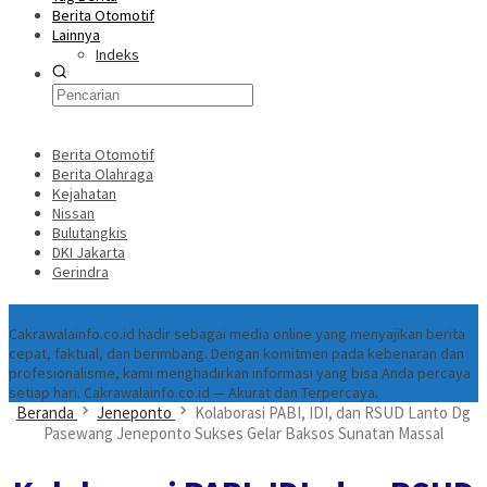
Berita Otomotif
Lainnya
Indeks
Berita Otomotif
Berita Olahraga
Kejahatan
Nissan
Bulutangkis
DKI Jakarta
Gerindra
Tentang
Cakrawalainfo.co.id hadir sebagai media online yang menyajikan berita
cepat, faktual, dan berimbang. Dengan komitmen pada kebenaran dan
profesionalisme, kami menghadirkan informasi yang bisa Anda percaya
setiap hari. Cakrawalainfo.co.id — Akurat dan Terpercaya.
Beranda
Jeneponto
Kolaborasi PABI, IDI, dan RSUD Lanto Dg
Pasewang Jeneponto Sukses Gelar Baksos Sunatan Massal