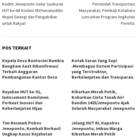
Kodim Jeneponto Gelar Syukuran
Permudah Transportasi
pos
HUT ke-68 Kodam XIV/Hasanuddin:
Masyarakat, Pemkab Kotabaru
Wujud Sinergi dan Pengabdian
Luncurkan Program Angkutan
untuk Rakyat
Perintis
POS TERKAIT
Kepala Desa Bontocini Rumbia
Kotak Saran Yang Sepi
Bungkam Saat Dikonfirmasi
.Membagun Sistem Partisipasi
Terkait Anggaran
yang Terstruktur,
Pembangunan Kantor Desa
Berkelanjutan dan Transparan.
Rayakan HUT ke-51,
Kibarkan Merah Putih,
Indocement Komitmen
Kobarkan Cinta Tanah Air!
Perkuat Inovasi dan
Dandim 1425/Jeneponto Ajak
Keberlanjutan Hijau
Seluruh Masyarakat Jeneponto
Tim Resmob Polres
Jelang HUT RI, Kapolres
Jeneponto, Kembali Berhasil
Jeneponto, Imbau Warga
Ungkap Kasus Kejahatan
Kibarkan Merah Putih