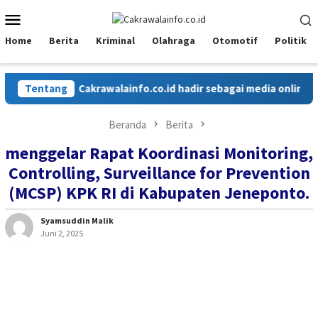
Loncat
Menu
ke
Mobile
konten
Home
Berita
Kriminal
Olahraga
Otomotif
Politik
Tentang
Cakrawalainfo.co.id hadir sebagai media online yang
Beranda
Berita
menggelar Rapat Koordinasi Monitoring,
Controlling, Surveillance for Prevention
(MCSP) KPK RI di Kabupaten Jeneponto.
Syamsuddin Malik
Juni 2, 2025