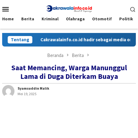
Loncat
Menu
ke
Mobile
konten
Home
Berita
Kriminal
Olahraga
Otomotif
Politik
Tentang
Cakrawalainfo.co.id hadir sebagai media online y
Beranda
Berita
Saat Memancing, Warga Manunggul
Lama di Duga Diterkam Buaya
Syamsuddin Malik
Mei 19, 2025