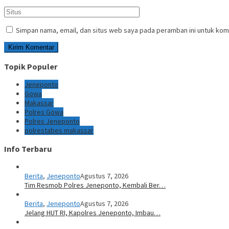
Simpan nama, email, dan situs web saya pada peramban ini untuk kom
Topik Populer
Jeneponto
Gowa
Makassar
Polres Gowa
Polres Jeneponto
polrestabes makassar
Info Terbaru
Berita
,
Jeneponto
Agustus 7, 2026
Tim Resmob Polres Jeneponto, Kembali Ber…
Berita
,
Jeneponto
Agustus 7, 2026
Jelang HUT RI, Kapolres Jeneponto, Imbau…