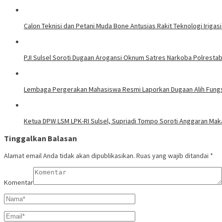
Calon Teknisi dan Petani Muda Bone Antusias Rakit Teknologi Iri
PJI Sulsel Soroti Dugaan Arogansi Oknum Satres Narkoba Polrestab
Lembaga Pergerakan Mahasiswa Resmi Laporkan Dugaan Alih Fung
Ketua DPW LSM LPK-RI Sulsel, Supriadi Tompo Soroti Anggaran Mak
Tinggalkan Balasan
Alamat email Anda tidak akan dipublikasikan.
Ruas yang wajib ditandai
*
Komentar