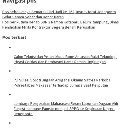
Navigasi pos
Pos sebelumnya
Semarak Hari Jadi ke-162, Inspektorat Jeneponto
Gelar Senam Sehat dan Donor Darah
Pos berikutnya
Rehab SDN 2 Rampa Kotabaru Belum Rampung, Dinas
Pendidikan Minta Kontraktor Segera Benahi Kerusakan
Pos terkait
Calon Teknisi dan Petani Muda Bone Antusias Rakit Teknologi
Irigasi Cerdas dan Pembasmi Hama Ramah Lingkungan
PJI Sulsel Soroti Dugaan Arogansi Oknum Satres Narkoba
Polrestabes Makassar terhadap Jurnalis Saat Peliputan
Lembaga Pergerakan Mahasiswa Resmi Laporkan Dugaan Alih
Fungsi Lumbung Pangan menjadi SPPG ke Kejaksaan Negeri
Jeneponto