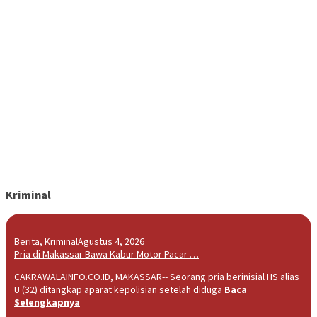
Kriminal
Berita
,
Kriminal
Agustus 4, 2026
Pria di Makassar Bawa Kabur Motor Pacar …
CAKRAWALAINFO.CO.ID, MAKASSAR-- Seorang pria berinisial HS alias
U (32) ditangkap aparat kepolisian setelah diduga
Baca
Selengkapnya