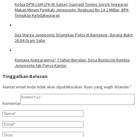
Ketua DPW LSM LPK-RI Sulsel, Supriadi Tompo Soroti Anggaran
Makan Minum Pemkab Jeneponto: Realisasi Rp 14,2 Milliar, BPK
Temukan Ketidakwajaran
Dua Warga Jeneponto Ditangkap Polisi di Bantaeng, Barang Bukti
26,84 Gram Sabu
Kemana Anggarannya? 7 Tahun Berjalan, Desa Bontocini Rumbia
Jeneponto tak Punya Kantor
Tinggalkan Balasan
Alamat email Anda tidak akan dipublikasikan.
Ruas yang wajib ditandai
*
Komentar