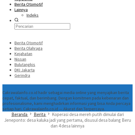
Berita Otomotif
Lainnya
Indeks
Berita Otomotif
Berita Olahraga
Kejahatan
Nissan
Bulutangkis
DKI Jakarta
Gerindra
Tentang
Cakrawalainfo.co.id hadir sebagai media online yang menyajikan berita
cepat, faktual, dan berimbang. Dengan komitmen pada kebenaran dan
profesionalisme, kami menghadirkan informasi yang bisa Anda percaya
setiap hari. Cakrawalainfo.co.id — Akurat dan Terpercaya.
Beranda
Berita
Koperasi desa mereh putih dimulai dari
Jeneponto: desa kaluka jadi yang pertama, disusul desa balang Beru
dan 4 desa lainnya