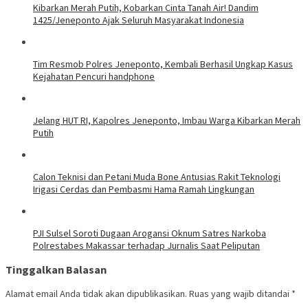
Kibarkan Merah Putih, Kobarkan Cinta Tanah Air! Dandim
1425/Jeneponto Ajak Seluruh Masyarakat Indonesia
Tim Resmob Polres Jeneponto, Kembali Berhasil Ungkap Kasus
Kejahatan Pencuri handphone
Jelang HUT RI, Kapolres Jeneponto, Imbau Warga Kibarkan Merah
Putih
Calon Teknisi dan Petani Muda Bone Antusias Rakit Teknologi
Irigasi Cerdas dan Pembasmi Hama Ramah Lingkungan
PJI Sulsel Soroti Dugaan Arogansi Oknum Satres Narkoba
Polrestabes Makassar terhadap Jurnalis Saat Peliputan
Tinggalkan Balasan
Alamat email Anda tidak akan dipublikasikan.
Ruas yang wajib ditandai
*