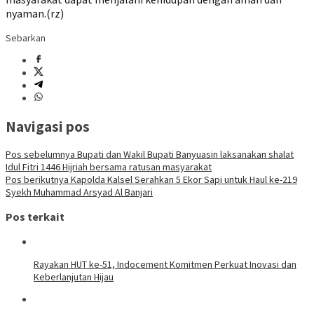
nyaman.(rz)
Sebarkan
Navigasi pos
Pos sebelumnya
Bupati dan Wakil Bupati Banyuasin laksanakan shalat
Idul Fitri 1446 Hijriah bersama ratusan masyarakat
Pos berikutnya
Kapolda Kalsel Serahkan 5 Ekor Sapi untuk Haul ke-219
Syekh Muhammad Arsyad Al Banjari
Pos terkait
Rayakan HUT ke-51, Indocement Komitmen Perkuat Inovasi dan
Keberlanjutan Hijau