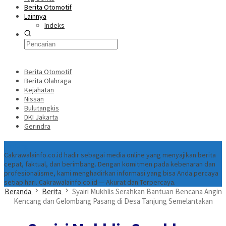
Berita Otomotif
Lainnya
Indeks
Berita Otomotif
Berita Olahraga
Kejahatan
Nissan
Bulutangkis
DKI Jakarta
Gerindra
Tentang
Cakrawalainfo.co.id hadir sebagai media online yang menyajikan berita
cepat, faktual, dan berimbang. Dengan komitmen pada kebenaran dan
profesionalisme, kami menghadirkan informasi yang bisa Anda percaya
setiap hari. Cakrawalainfo.co.id — Akurat dan Terpercaya.
Beranda
Berita
Syairi Mukhlis Serahkan Bantuan Bencana Angin
Kencang dan Gelombang Pasang di Desa Tanjung Semelantakan