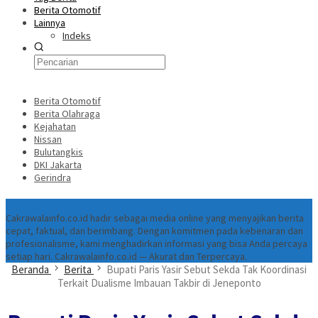
Berita Otomotif
Lainnya
Indeks
Berita Otomotif
Berita Olahraga
Kejahatan
Nissan
Bulutangkis
DKI Jakarta
Gerindra
Tentang
Cakrawalainfo.co.id hadir sebagai media online yang menyajikan berita
cepat, faktual, dan berimbang. Dengan komitmen pada kebenaran dan
profesionalisme, kami menghadirkan informasi yang bisa Anda percaya
setiap hari. Cakrawalainfo.co.id — Akurat dan Terpercaya.
Beranda
Berita
Bupati Paris Yasir Sebut Sekda Tak Koordinasi
Terkait Dualisme Imbauan Takbir di Jeneponto