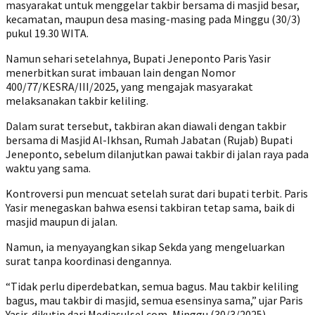
masyarakat untuk menggelar takbir bersama di masjid besar,
kecamatan, maupun desa masing-masing pada Minggu (30/3)
pukul 19.30 WITA.
Namun sehari setelahnya, Bupati Jeneponto Paris Yasir
menerbitkan surat imbauan lain dengan Nomor
400/77/KESRA/III/2025, yang mengajak masyarakat
melaksanakan takbir keliling.
Dalam surat tersebut, takbiran akan diawali dengan takbir
bersama di Masjid Al-Ikhsan, Rumah Jabatan (Rujab) Bupati
Jeneponto, sebelum dilanjutkan pawai takbir di jalan raya pada
waktu yang sama.
Kontroversi pun mencuat setelah surat dari bupati terbit. Paris
Yasir menegaskan bahwa esensi takbiran tetap sama, baik di
masjid maupun di jalan.
Namun, ia menyayangkan sikap Sekda yang mengeluarkan
surat tanpa koordinasi dengannya.
“Tidak perlu diperdebatkan, semua bagus. Mau takbir keliling
bagus, mau takbir di masjid, semua esensinya sama,” ujar Paris
Yasir, dikutip dari Mediasulsel.com, Minggu (30/3/2025).