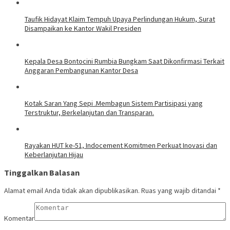
Taufik Hidayat Klaim Tempuh Upaya Perlindungan Hukum, Surat
Disampaikan ke Kantor Wakil Presiden
Kepala Desa Bontocini Rumbia Bungkam Saat Dikonfirmasi Terkait
Anggaran Pembangunan Kantor Desa
Kotak Saran Yang Sepi .Membagun Sistem Partisipasi yang
Terstruktur, Berkelanjutan dan Transparan.
Rayakan HUT ke-51, Indocement Komitmen Perkuat Inovasi dan
Keberlanjutan Hijau
Tinggalkan Balasan
Alamat email Anda tidak akan dipublikasikan.
Ruas yang wajib ditandai
*
Komentar