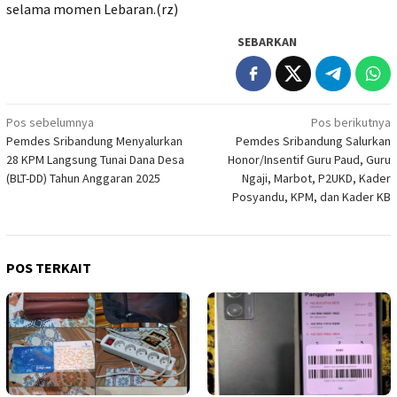
selama momen Lebaran.(rz)
SEBARKAN
Navigasi
Pos sebelumnya
Pos berikutnya
Pemdes Sribandung Menyalurkan
Pemdes Sribandung Salurkan
pos
28 KPM Langsung Tunai Dana Desa
Honor/Insentif Guru Paud, Guru
(BLT-DD) Tahun Anggaran 2025
Ngaji, Marbot, P2UKD, Kader
Posyandu, KPM, dan Kader KB
POS TERKAIT