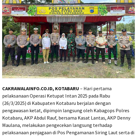
CAKRAWALAINFO.CO.ID, KOTABARU
– Hari pertama
pelaksanaan Operasi Ketupat Intan 2025 pada Rabu
(26/3/2025) di Kabupaten Kotabaru berjalan dengan
pengawasan ketat, dipimpin langsung oleh Kabagops Polres
Kotabaru, AKP Abdul Rauf, bersama Kasat Lantas, AKP Denny
Maulana, melakukan pengecekan langsung terhadap
pelaksanaan penjagaan di Pos Pengamanan Siring Laut serta di