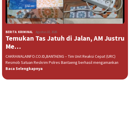
BERITA
,
KRIMINAL
Agustus 10, 2026
Temukan Tas Jatuh di Jalan, AM Justru
Me…
CAKRAWALAINFO.CO.ID,BANTAENG – Tim Unit Reaksi Cepat (URC)
Resmob Satuan Reskrim Polres Bantaeng berhasil mengamankan
Baca Selengkapnya