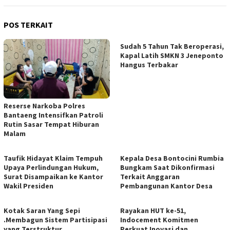
POS TERKAIT
Sudah 5 Tahun Tak Beroperasi,
Kapal Latih SMKN 3 Jeneponto
Hangus Terbakar
Reserse Narkoba Polres
Bantaeng Intensifkan Patroli
Rutin Sasar Tempat Hiburan
Malam
Taufik Hidayat Klaim Tempuh
Kepala Desa Bontocini Rumbia
Upaya Perlindungan Hukum,
Bungkam Saat Dikonfirmasi
Surat Disampaikan ke Kantor
Terkait Anggaran
Wakil Presiden
Pembangunan Kantor Desa
Kotak Saran Yang Sepi
Rayakan HUT ke-51,
.Membagun Sistem Partisipasi
Indocement Komitmen
yang Terstruktur,
Perkuat Inovasi dan