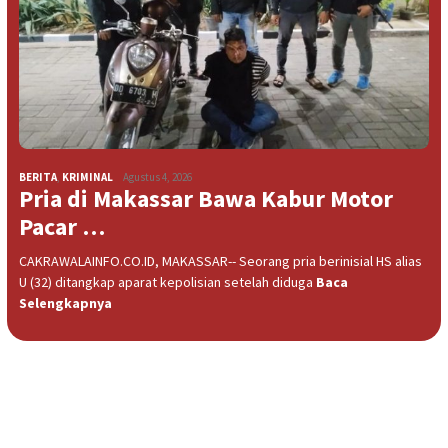
BERITA
,
KRIMINAL
Agustus 4, 2026
Pria di Makassar Bawa Kabur Motor
Pacar …
CAKRAWALAINFO.CO.ID, MAKASSAR-- Seorang pria berinisial HS alias
U (32) ditangkap aparat kepolisian setelah diduga
Baca
Selengkapnya