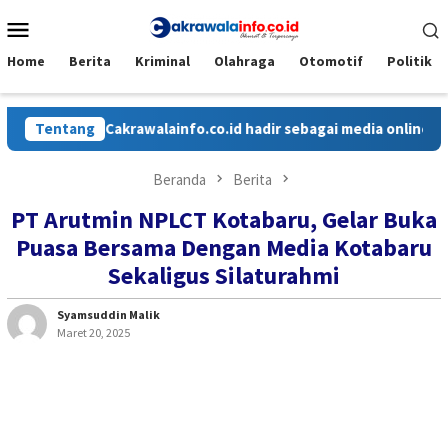
Loncat
Menu
ke
Mobile
konten
Home
Berita
Kriminal
Olahraga
Otomotif
Politik
Tentang
Cakrawalainfo.co.id hadir sebagai media online yang men
Beranda
Berita
PT Arutmin NPLCT Kotabaru, Gelar Buka
Puasa Bersama Dengan Media Kotabaru
Sekaligus Silaturahmi
Syamsuddin Malik
Maret 20, 2025