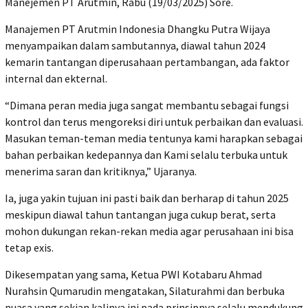
Manejemen PT Arutmin, Rabu (19/03/2025) Sore.
Manajemen PT Arutmin Indonesia Dhangku Putra Wijaya
menyampaikan dalam sambutannya, diawal tahun 2024
kemarin tantangan diperusahaan pertambangan, ada faktor
internal dan ekternal.
“Dimana peran media juga sangat membantu sebagai fungsi
kontrol dan terus mengoreksi diri untuk perbaikan dan evaluasi.
Masukan teman-teman media tentunya kami harapkan sebagai
bahan perbaikan kedepannya dan Kami selalu terbuka untuk
menerima saran dan kritiknya,” Ujaranya.
Ia, juga yakin tujuan ini pasti baik dan berharap di tahun 2025
meskipun diawal tahun tantangan juga cukup berat, serta
mohon dukungan rekan-rekan media agar perusahaan ini bisa
tetap exis.
Dikesempatan yang sama, Ketua PWI Kotabaru Ahmad
Nurahsin Qumarudin mengatakan, Silaturahmi dan berbuka
puasa yang sekian kalinya ini pada prinsipnya selalu mendukung