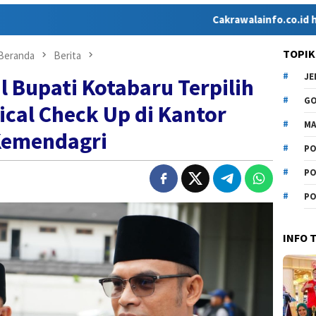
Cakrawalainfo.co.id hadir seb
TOPIK
Beranda
Berita
J
l Bupati Kotabaru Terpilih
G
cal Check Up di Kantor
MA
emendagri
PO
PO
PO
INFO 