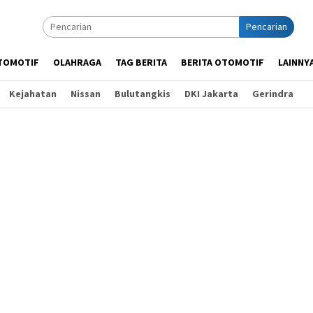
Pencarian
TOMOTIF
OLAHRAGA
TAG BERITA
BERITA OTOMOTIF
LAINNY
Kejahatan
Nissan
Bulutangkis
DKI Jakarta
Gerindra