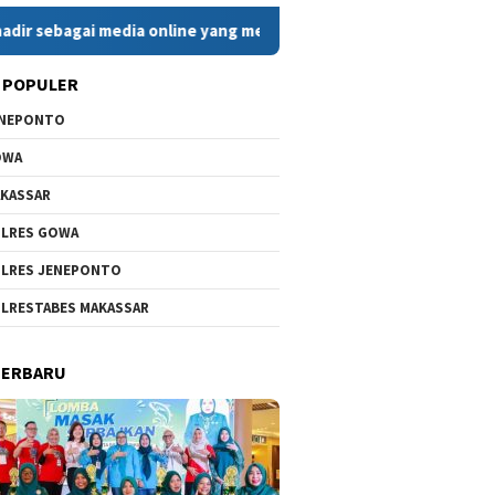
agai media online yang menyajikan berita cepat, faktual, dan be
 POPULER
ENEPONTO
OWA
KASSAR
LRES GOWA
LRES JENEPONTO
LRESTABES MAKASSAR
TERBARU