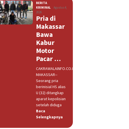
BERITA
,
KRIMINAL
Agustus 4,
2026
Pria di
Makassar
Bawa
Kabur
Motor
Pacar …
CAKRAWALAINFO.CO.ID,
MAKASSAR--
Seorang pria
berinisial HS alias
U (32) ditangkap
aparat kepolisian
setelah diduga
Baca
Selengkapnya