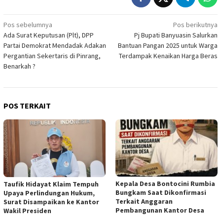
Navigasi
Pos sebelumnya
Pos berikutnya
Ada Surat Keputusan (Plt), DPP
Pj Bupati Banyuasin Salurkan
pos
Partai Demokrat Mendadak Adakan
Bantuan Pangan 2025 untuk Warga
Pergantian Sekertaris di Pinrang,
Terdampak Kenaikan Harga Beras
Benarkah ?
POS TERKAIT
Kepala Desa Bontocini Rumbia
Taufik Hidayat Klaim Tempuh
Bungkam Saat Dikonfirmasi
Upaya Perlindungan Hukum,
Terkait Anggaran
Surat Disampaikan ke Kantor
Pembangunan Kantor Desa
Wakil Presiden