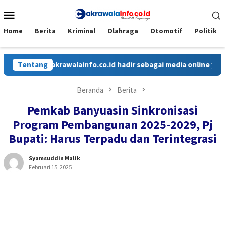
Loncat
Menu
ke
Mobile
konten
Home
Berita
Kriminal
Olahraga
Otomotif
Politik
Tentang
Cakrawalainfo.co.id hadir sebagai media online yang meny
Beranda
Berita
Pemkab Banyuasin Sinkronisasi
Program Pembangunan 2025-2029, Pj
Bupati: Harus Terpadu dan Terintegrasi
Syamsuddin Malik
Februari 15, 2025