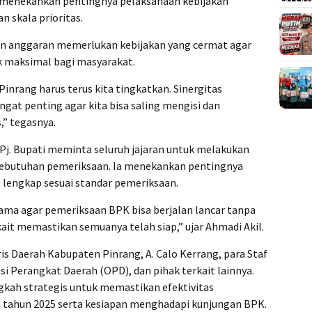
i menekankan pentingnya pelaksanaan kebijakan
skala prioritas.
n anggaran memerlukan kebijakan yang cermat agar
 maksimal bagi masyarakat.
ang harus terus kita tingkatkan. Sinergitas
gat penting agar kita bisa saling mengisi dan
” tegasnya.
, Pj. Bupati meminta seluruh jajaran untuk melakukan
ebutuhan pemeriksaan. Ia menekankan pentingnya
 lengkap sesuai standar pemeriksaan.
tama agar pemeriksaan BPK bisa berjalan lancar tanpa
kait memastikan semuanya telah siap,” ujar Ahmadi Akil.
ris Daerah Kabupaten Pinrang, A. Calo Kerrang, para Staf
asi Perangkat Daerah (OPD), dan pihak terkait lainnya.
kah strategis untuk memastikan efektivitas
ahun 2025 serta kesiapan menghadapi kunjungan BPK.