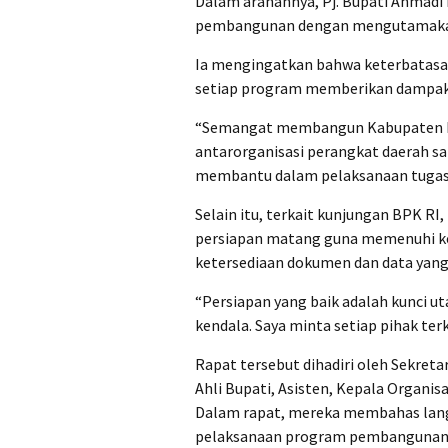
Dalam arahannya, Pj. Bupati Ahmad
pembangunan dengan mengutamakan 
Ia mengingatkan bahwa keterbatasa
setiap program memberikan dampak
“Semangat membangun Kabupaten Pinr
antarorganisasi perangkat daerah san
membantu dalam pelaksanaan tugas,
Selain itu, terkait kunjungan BPK RI
persiapan matang guna memenuhi k
ketersediaan dokumen dan data yang
“Persiapan yang baik adalah kunci u
kendala. Saya minta setiap pihak ter
Rapat tersebut dihadiri oleh Sekreta
Ahli Bupati, Asisten, Kepala Organis
Dalam rapat, mereka membahas lang
pelaksanaan program pembangunan t