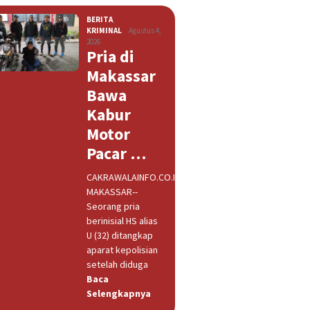
BERITA
,
KRIMINAL
Agustus 4,
2026
Pria di
Makassar
Bawa
Kabur
Motor
Pacar …
CAKRAWALAINFO.CO.ID,
MAKASSAR--
Seorang pria
berinisial HS alias
U (32) ditangkap
aparat kepolisian
setelah diduga
Baca
Selengkapnya