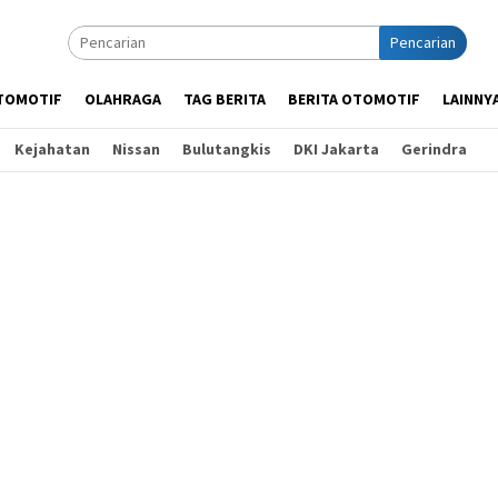
Pencarian
TOMOTIF
OLAHRAGA
TAG BERITA
BERITA OTOMOTIF
LAINNY
Kejahatan
Nissan
Bulutangkis
DKI Jakarta
Gerindra