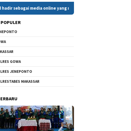
gai media online yang menyajikan berita cepat, faktual, dan be
 POPULER
ENEPONTO
OWA
KASSAR
LRES GOWA
LRES JENEPONTO
LRESTABES MAKASSAR
TERBARU