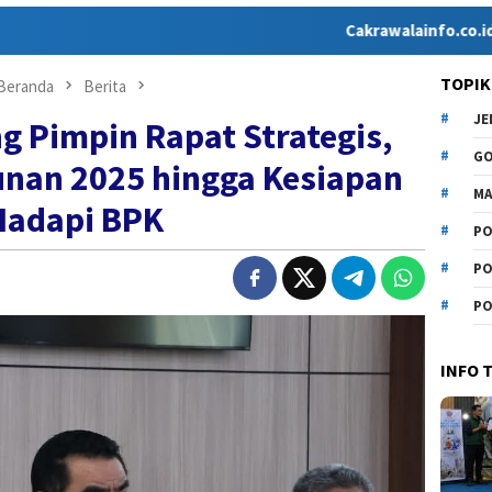
Cakrawalainfo.co.id hadir seba
TOPIK
Beranda
Berita
J
ng Pimpin Rapat Strategis,
G
nan 2025 hingga Kesiapan
MA
Hadapi BPK
PO
PO
PO
INFO 