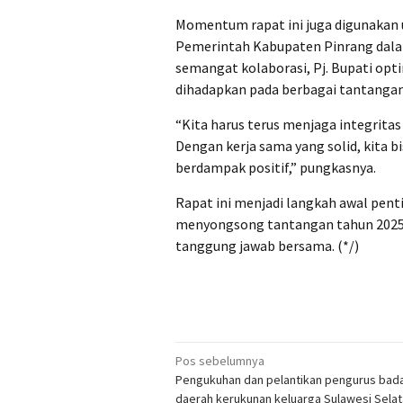
Momentum rapat ini juga digunakan
Pemerintah Kabupaten Pinrang dal
semangat kolaborasi, Pj. Bupati opt
dihadapkan pada berbagai tantangan
“Kita harus terus menjaga integrit
Dengan kerja sama yang solid, kita
berdampak positif,” pungkasnya.
Rapat ini menjadi langkah awal pen
menyongsong tantangan tahun 2025
tanggung jawab bersama. (*/)
Navigasi
Pos sebelumnya
Pengukuhan dan pelantikan pengurus bad
pos
daerah kerukunan keluarga Sulawesi Sela