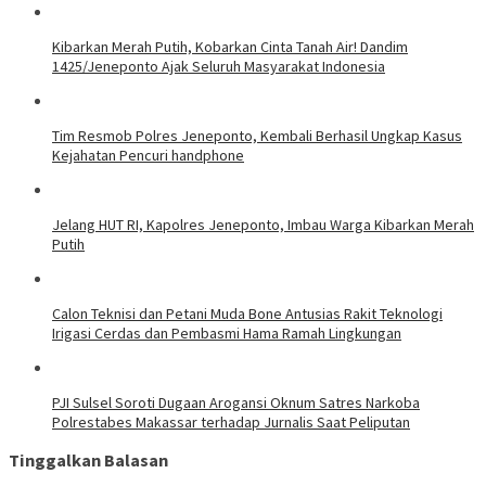
Kibarkan Merah Putih, Kobarkan Cinta Tanah Air! Dandim
1425/Jeneponto Ajak Seluruh Masyarakat Indonesia
Tim Resmob Polres Jeneponto, Kembali Berhasil Ungkap Kasus
Kejahatan Pencuri handphone
Jelang HUT RI, Kapolres Jeneponto, Imbau Warga Kibarkan Merah
Putih
Calon Teknisi dan Petani Muda Bone Antusias Rakit Teknologi
Irigasi Cerdas dan Pembasmi Hama Ramah Lingkungan
PJI Sulsel Soroti Dugaan Arogansi Oknum Satres Narkoba
Polrestabes Makassar terhadap Jurnalis Saat Peliputan
Tinggalkan Balasan