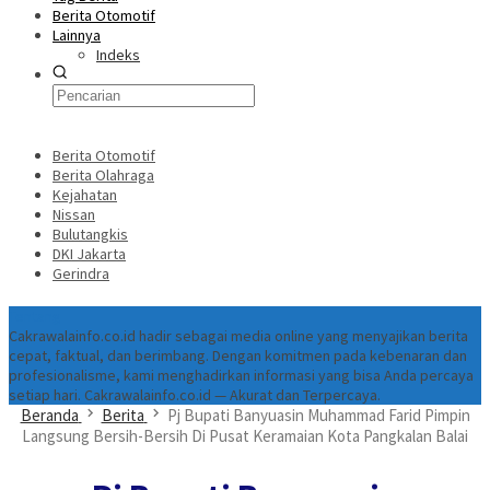
Berita Otomotif
Lainnya
Indeks
Berita Otomotif
Berita Olahraga
Kejahatan
Nissan
Bulutangkis
DKI Jakarta
Gerindra
Tentang
Cakrawalainfo.co.id hadir sebagai media online yang menyajikan berita
cepat, faktual, dan berimbang. Dengan komitmen pada kebenaran dan
profesionalisme, kami menghadirkan informasi yang bisa Anda percaya
setiap hari. Cakrawalainfo.co.id — Akurat dan Terpercaya.
Beranda
Berita
Pj Bupati Banyuasin Muhammad Farid Pimpin
Langsung Bersih-Bersih Di Pusat Keramaian Kota Pangkalan Balai