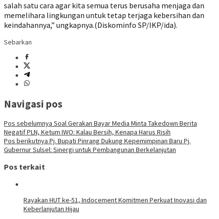
salah satu cara agar kita semua terus berusaha menjaga dan
memelihara lingkungan untuk tetap terjaga kebersihan dan
keindahannya,” ungkapnya.(Diskominfo SP/IKP/ida).
Sebarkan
Navigasi pos
Pos sebelumnya
Soal Gerakan Bayar Media Minta Takedown Berita
Negatif PLN, Ketum IWO: Kalau Bersih, Kenapa Harus Risih
Pos berikutnya
Pj. Bupati Pinrang Dukung Kepemimpinan Baru Pj.
Gubernur Sulsel: Sinergi untuk Pembangunan Berkelanjutan
Pos terkait
Rayakan HUT ke-51, Indocement Komitmen Perkuat Inovasi dan
Keberlanjutan Hijau