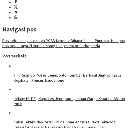
Navigasi pos
Pos sebelumnya
Lokarya PGSD Unimerz Dihadiri Unsur Pimpinan Kampus
Pos berikutnya
Pj Bupati Pirang Pimpin Rakor Forkopimda
Pos terkait
Tim Resmob Polres Jeneponto, Kembali Berhasil Ungkap Kasus
Kejahatan Pencuri handphone
Jelang HUT RI, Kapolres Jeneponto, Imbau Warga Kibarkan Merah
Putih
Calon Teknisi dan Petani Muda Bone Antusias Rakit Teknologi
Irigasi Cerdas dan Pembasmi Hama Ramah Lingkungan