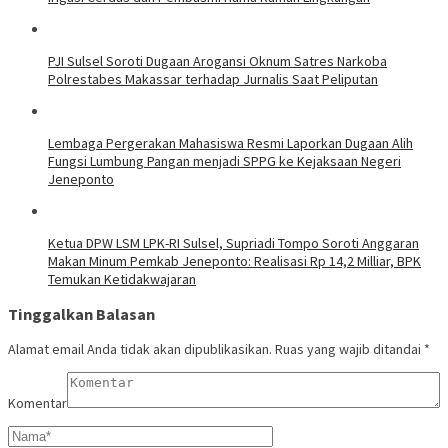
PJI Sulsel Soroti Dugaan Arogansi Oknum Satres Narkoba
Polrestabes Makassar terhadap Jurnalis Saat Peliputan
Lembaga Pergerakan Mahasiswa Resmi Laporkan Dugaan Alih
Fungsi Lumbung Pangan menjadi SPPG ke Kejaksaan Negeri
Jeneponto
Ketua DPW LSM LPK-RI Sulsel, Supriadi Tompo Soroti Anggaran
Makan Minum Pemkab Jeneponto: Realisasi Rp 14,2 Milliar, BPK
Temukan Ketidakwajaran
Tinggalkan Balasan
Alamat email Anda tidak akan dipublikasikan.
Ruas yang wajib ditandai
*
Komentar