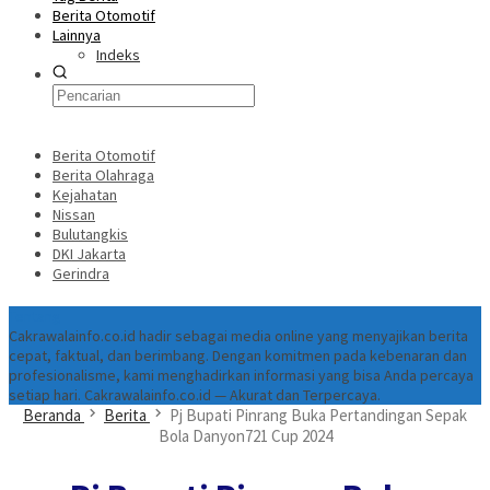
Berita Otomotif
Lainnya
Indeks
Berita Otomotif
Berita Olahraga
Kejahatan
Nissan
Bulutangkis
DKI Jakarta
Gerindra
Tentang
Cakrawalainfo.co.id hadir sebagai media online yang menyajikan berita
cepat, faktual, dan berimbang. Dengan komitmen pada kebenaran dan
profesionalisme, kami menghadirkan informasi yang bisa Anda percaya
setiap hari. Cakrawalainfo.co.id — Akurat dan Terpercaya.
Beranda
Berita
Pj Bupati Pinrang Buka Pertandingan Sepak
Bola Danyon721 Cup 2024