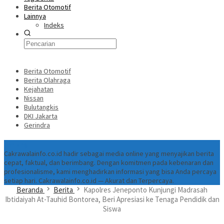
Berita Otomotif
Lainnya
Indeks
Berita Otomotif
Berita Olahraga
Kejahatan
Nissan
Bulutangkis
DKI Jakarta
Gerindra
Tentang
Cakrawalainfo.co.id hadir sebagai media online yang menyajikan berita
cepat, faktual, dan berimbang. Dengan komitmen pada kebenaran dan
profesionalisme, kami menghadirkan informasi yang bisa Anda percaya
setiap hari. Cakrawalainfo.co.id — Akurat dan Terpercaya.
Beranda
Berita
Kapolres Jeneponto Kunjungi Madrasah
Ibtidaiyah At-Tauhid Bontorea, Beri Apresiasi ke Tenaga Pendidik dan
Siswa