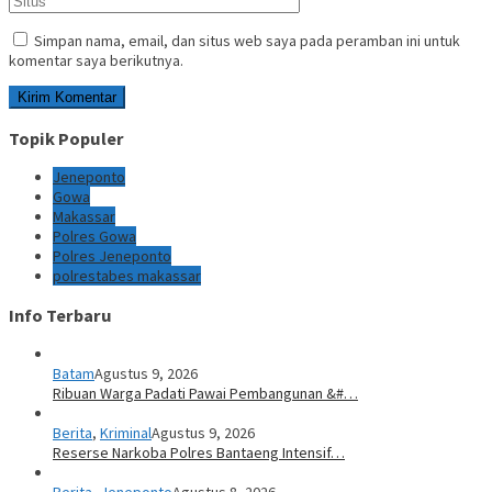
Simpan nama, email, dan situs web saya pada peramban ini untuk
komentar saya berikutnya.
Topik Populer
Jeneponto
Gowa
Makassar
Polres Gowa
Polres Jeneponto
polrestabes makassar
Info Terbaru
Batam
Agustus 9, 2026
Ribuan Warga Padati Pawai Pembangunan &#…
Berita
,
Kriminal
Agustus 9, 2026
Reserse Narkoba Polres Bantaeng Intensif…
Berita
,
Jeneponto
Agustus 8, 2026