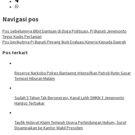
Navigasi pos
Pos sebelumnya
Bibit bantuan di Duga Politisasi, Pj Bupati Jeneponto
Tegur Kadis Pertanian
Pos berikutnya
Pj Bupati Pinrang Ikuti Evaluasi Kinerja Kepada Daerah
Pos terkait
Reserse Narkoba Polres Bantaeng Intensifkan Patroli Rutin Sasar
Tempat Hiburan Malam
Sudah 5 Tahun Tak Beroperasi, Kapal Latih SMKN 3 Jeneponto
Hangus Terbakar
Taufik Hidayat Klaim Tempuh Upaya Perlindungan Hukum, Surat
Disampaikan ke Kantor Wakil Presiden