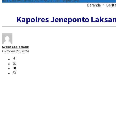
hari. Cakrawalainfo.co.id — Akurat dan Terpercaya.
Beranda
Berit
Kapolres Jeneponto Laksana
Syamsuddin Malik
Oktober 22, 2024