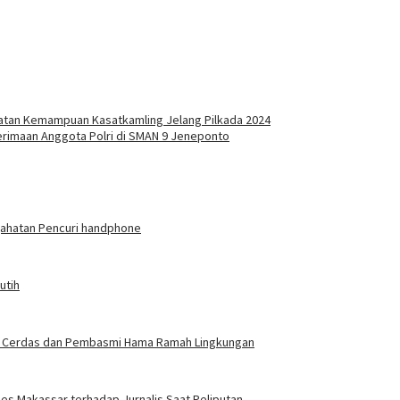
katan Kemampuan Kasatkamling Jelang Pilkada 2024
rimaan Anggota Polri di SMAN 9 Jeneponto
jahatan Pencuri handphone
utih
gasi Cerdas dan Pembasmi Hama Ramah Lingkungan
es Makassar terhadap Jurnalis Saat Peliputan