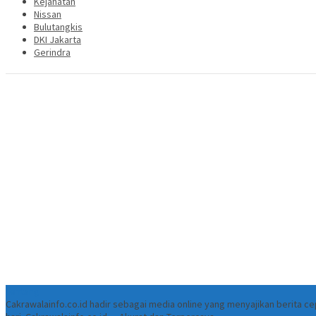
Kejahatan
Nissan
Bulutangkis
DKI Jakarta
Gerindra
Tentang
Cakrawalainfo.co.id hadir sebagai media online yang menyajikan berita 