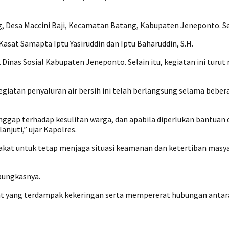
ing, Desa Maccini Baji, Kecamatan Batang, Kabupaten Jeneponto. S
asat Samapta Iptu Yasiruddin dan Iptu Baharuddin, S.H.
k Dinas Sosial Kabupaten Jeneponto. Selain itu, kegiatan ini tu
iatan penyaluran air bersih ini telah berlangsung selama bebe
nggap terhadap kesulitan warga, dan apabila diperlukan bantuan
anjuti,” ujar Kapolres.
kat untuk tetap menjaga situasi keamanan dan ketertiban masy
 pungkasnya.
at yang terdampak kekeringan serta mempererat hubungan antara