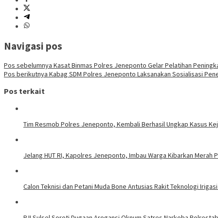
Navigasi pos
Pos sebelumnya
Kasat Binmas Polres Jeneponto Gelar Pelatihan Pening
Pos berikutnya
Kabag SDM Polres Jeneponto Laksanakan Sosialisasi Pene
Pos terkait
Tim Resmob Polres Jeneponto, Kembali Berhasil Ungkap Kasus Ke
Jelang HUT RI, Kapolres Jeneponto, Imbau Warga Kibarkan Merah P
Calon Teknisi dan Petani Muda Bone Antusias Rakit Teknologi Iri
PJI Sulsel Soroti Dugaan Arogansi Oknum Satres Narkoba Polrestab