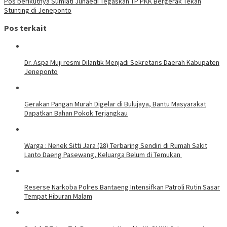
Pos berikutnya
Sumiati Junaedi Tegaskan TP PKK Bergerak Tekan
Stunting di Jeneponto
Pos terkait
Dr. Aspa Muji resmi Dilantik Menjadi Sekretaris Daerah Kabupaten
Jeneponto
Gerakan Pangan Murah Digelar di Bulujaya, Bantu Masyarakat
Dapatkan Bahan Pokok Terjangkau
Warga : Nenek Sitti Jara (28) Terbaring Sendiri di Rumah Sakit
Lanto Daeng Pasewang, Keluarga Belum di Temukan
Reserse Narkoba Polres Bantaeng Intensifkan Patroli Rutin Sasar
Tempat Hiburan Malam