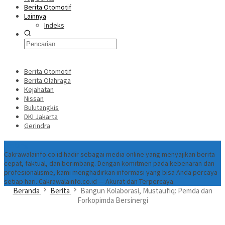
Berita Otomotif
Lainnya
Indeks
Berita Otomotif
Berita Olahraga
Kejahatan
Nissan
Bulutangkis
DKI Jakarta
Gerindra
Tentang
Cakrawalainfo.co.id hadir sebagai media online yang menyajikan berita
cepat, faktual, dan berimbang. Dengan komitmen pada kebenaran dan
profesionalisme, kami menghadirkan informasi yang bisa Anda percaya
setiap hari. Cakrawalainfo.co.id — Akurat dan Terpercaya.
Beranda
Berita
Bangun Kolaborasi, Mustaufiq: Pemda dan
Forkopimda Bersinergi