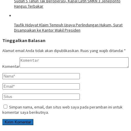
Sudah 5 Tahun Tak Beroperasi, Kapal Latih SMKN 3 Jeneponto
Hangus Terbakar
Taufik Hidayat Klaim Tempuh Upaya Perlindungan Hukum, Surat
Disampaikan ke Kantor Wakil Presiden
Tinggalkan Balasan
Alamat email Anda tidak akan dipublikasikan.
Ruas yang wajib ditandai
*
Komentar
Simpan nama, email, dan situs web saya pada peramban ini untuk
komentar saya berikutnya.