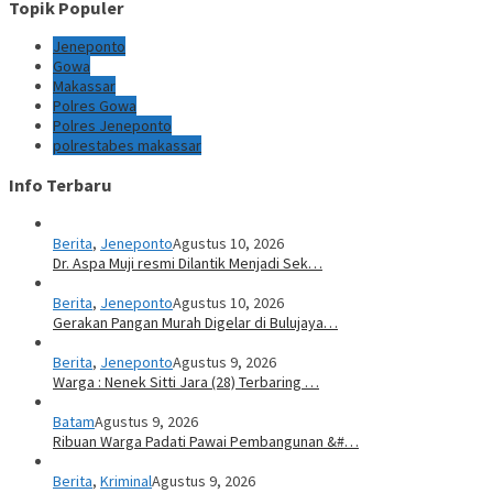
Topik Populer
Jeneponto
Gowa
Makassar
Polres Gowa
Polres Jeneponto
polrestabes makassar
Info Terbaru
Berita
,
Jeneponto
Agustus 10, 2026
Dr. Aspa Muji resmi Dilantik Menjadi Sek…
Berita
,
Jeneponto
Agustus 10, 2026
Gerakan Pangan Murah Digelar di Bulujaya…
Berita
,
Jeneponto
Agustus 9, 2026
Warga : Nenek Sitti Jara (28) Terbaring …
Batam
Agustus 9, 2026
Ribuan Warga Padati Pawai Pembangunan &#…
Berita
,
Kriminal
Agustus 9, 2026