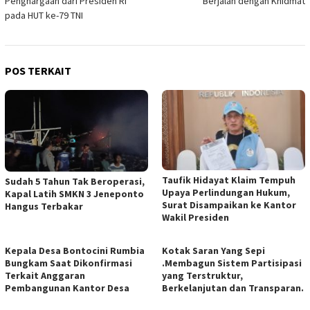
Penghargaan dari Presiden RI
Berjalan dengan Khidmat
pada HUT ke-79 TNI
POS TERKAIT
Taufik Hidayat Klaim Tempuh
Sudah 5 Tahun Tak Beroperasi,
Upaya Perlindungan Hukum,
Kapal Latih SMKN 3 Jeneponto
Surat Disampaikan ke Kantor
Hangus Terbakar
Wakil Presiden
Kepala Desa Bontocini Rumbia
Kotak Saran Yang Sepi
Bungkam Saat Dikonfirmasi
.Membagun Sistem Partisipasi
Terkait Anggaran
yang Terstruktur,
Pembangunan Kantor Desa
Berkelanjutan dan Transparan.