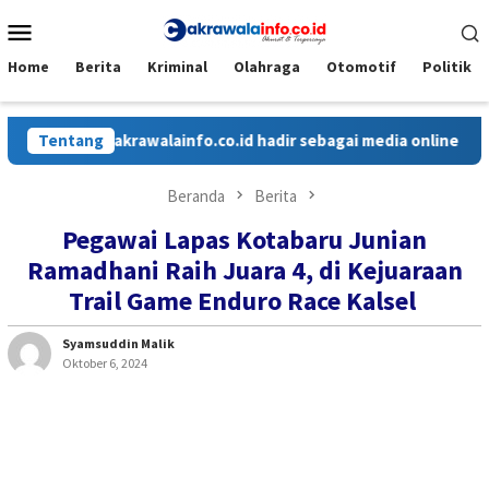
Loncat
Menu
ke
Mobile
konten
Home
Berita
Kriminal
Olahraga
Otomotif
Politik
Tentang
Cakrawalainfo.co.id hadir sebagai media online yang me
Beranda
Berita
Pegawai Lapas Kotabaru Junian
Ramadhani Raih Juara 4, di Kejuaraan
Trail Game Enduro Race Kalsel
Syamsuddin Malik
Oktober 6, 2024