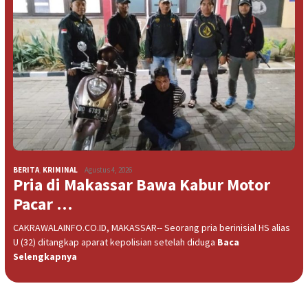
BERITA
,
KRIMINAL
Agustus 4, 2026
Pria di Makassar Bawa Kabur Motor
Pacar …
CAKRAWALAINFO.CO.ID, MAKASSAR-- Seorang pria berinisial HS alias
U (32) ditangkap aparat kepolisian setelah diduga
Baca
Selengkapnya