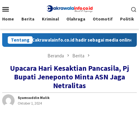
Loncat
Menu
ke
Mobile
konten
Home
Berita
Kriminal
Olahraga
Otomotif
Politik
Tentang
Cakrawalainfo.co.id hadir sebagai media online yang me
Beranda
Berita
Upacara Hari Kesaktian Pancasila, Pj
Bupati Jeneponto Minta ASN Jaga
Netralitas
Syamsuddin Malik
Oktober 1, 2024