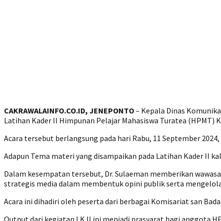
CAKRAWALAINFO.CO.ID, JENEPONTO
– Kepala Dinas Komunikas
Latihan Kader II Himpunan Pelajar Mahasiswa Turatea (HPMT) 
Acara tersebut berlangsung pada hari Rabu, 11 September 2024,
Adapun Tema materi yang disampaikan pada Latihan Kader II kali 
Dalam kesempatan tersebut, Dr. Sulaeman memberikan wawasa
strategis media dalam membentuk opini publik serta mengelola
Acara ini dihadiri oleh peserta dari berbagai Komisariat san B
Output dari kegiatan LK II ini menjadi prasyarat bagi anggot