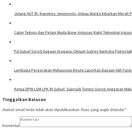
Jelang HUT RI, Kapolres Jeneponto, Imbau Warga Kibarkan Merah P
Calon Teknisi dan Petani Muda Bone Antusias Rakit Teknologi Iri
PJI Sulsel Soroti Dugaan Arogansi Oknum Satres Narkoba Polrestab
Lembaga Pergerakan Mahasiswa Resmi Laporkan Dugaan Alih Fung
Ketua DPW LSM LPK-RI Sulsel, Supriadi Tompo Soroti Anggaran Mak
Tinggalkan Balasan
Alamat email Anda tidak akan dipublikasikan.
Ruas yang wajib ditandai
*
Komentar