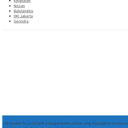
Kejahatan
Nissan
Bulutangkis
DKI Jakarta
Gerindra
Tentang
Cakrawalainfo.co.id hadir sebagai media online yang menyajikan berita 