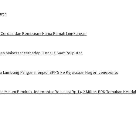
utih
gasi Cerdas dan Pembasmi Hama Ramah Lingkungan
es Makassar terhadap Jurnalis Saat Peliputan
si Lumbung Pangan menjadi SPPG ke Kejaksaan Negeri Jeneponto
an Minum Pemkab Jeneponto: Realisasi Rp 14,2 Milliar, BPK Temukan Ketida