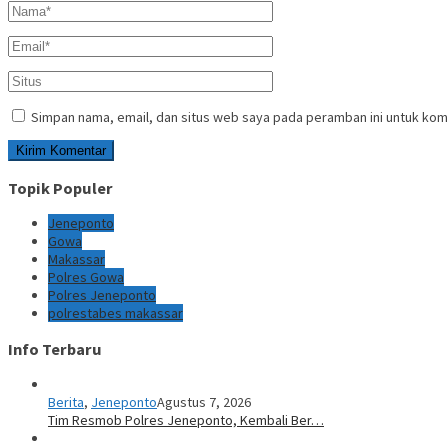
Simpan nama, email, dan situs web saya pada peramban ini untuk kom
Topik Populer
Jeneponto
Gowa
Makassar
Polres Gowa
Polres Jeneponto
polrestabes makassar
Info Terbaru
Berita
,
Jeneponto
Agustus 7, 2026
Tim Resmob Polres Jeneponto, Kembali Ber…