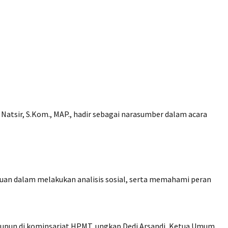
Natsir, S.Kom., MAP., hadir sebagai narasumber dalam acara
n dalam melakukan analisis sosial, serta memahami peran
maupun di kominsariat HPMT, ungkap Dedi Arsandi, Ketua Umum