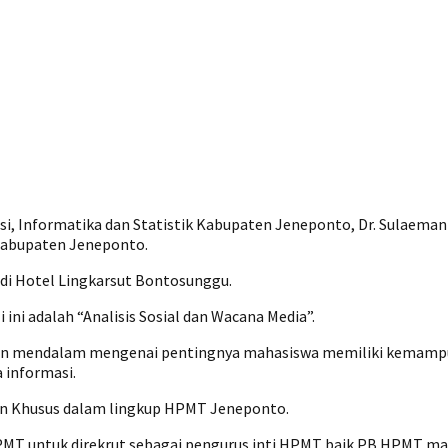
i, Informatika dan Statistik Kabupaten Jeneponto, Dr. Sulaeman 
Kabupaten Jeneponto.
 di Hotel Lingkarsut Bontosunggu.
ini adalah “Analisis Sosial dan Wacana Media”.
n mendalam mengenai pentingnya mahasiswa memiliki kemampua
 informasi.
adan Khusus dalam lingkup HPMT Jeneponto.
a HPMT untuk direkrut sebagai pengurus inti HPMT baik PB HPMT 