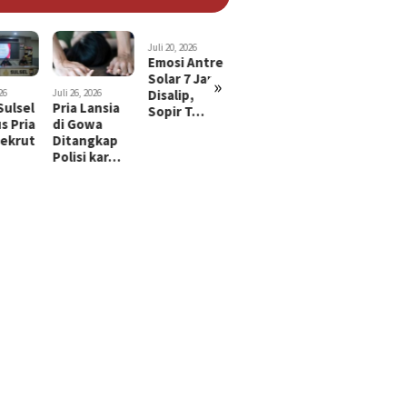
Juli 20, 2026
Juli 15, 2026
Emosi Antre
Suami di
Solar 7 Jam
Makassar
»
Disalip,
Tusuk dan
26
Juli 26, 2026
Juli 29, 2026
Sulsel
Pria Lansia
Bayi 2 Tah
Sopir T…
Gorok Leher
s Pria
di Gowa
di Makassa
…
ekrut
Ditangkap
Diculik,
Polisi kar…
Diduga…