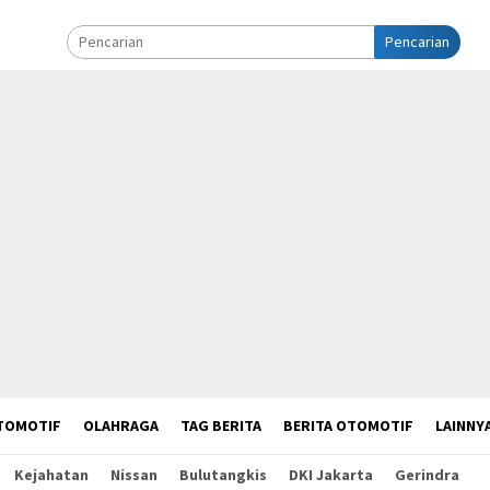
Pencarian
TOMOTIF
OLAHRAGA
TAG BERITA
BERITA OTOMOTIF
LAINNY
Kejahatan
Nissan
Bulutangkis
DKI Jakarta
Gerindra