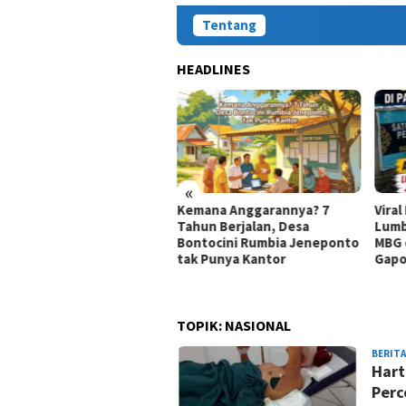
Tentang
HEADLINES
«
Kemana Anggarannya? 7
Viral
a Warga Jeneponto
Tahun Berjalan, Desa
Lumb
angkap Polisi di
Bontocini Rumbia Jeneponto
MBG 
taeng, Barang Bukti
tak Punya Kantor
Gapo
84 Gram Sabu
TOPIK:
NASIONAL
BERITA
Hart
Perc