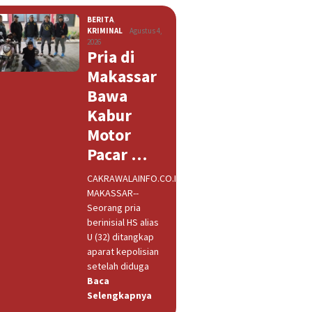
BERITA
,
KRIMINAL
Agustus 4,
2026
Pria di
Makassar
Bawa
Kabur
Motor
Pacar …
CAKRAWALAINFO.CO.ID,
MAKASSAR--
Seorang pria
berinisial HS alias
U (32) ditangkap
aparat kepolisian
setelah diduga
Baca
Selengkapnya