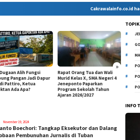
Cakrawalainfo.co.id hadir sebaga
TOPIK
J
G
MA
»
PO
 Dugaan Alih Fungsi
Rapat Orang Tua dan Wali
Fraksi
PO
ung Pangan Jadi Dapur
Murid Kelas X, SMA Negeri 4
Mende
di Pattiro, Ketua
Jeneponto Paparkan
Batang
PO
ktan Ada Apa?
Program Sekolah Tahun
Dugaa
Ajaran 2026/2027
INFO 
Syamsuddin
November 19, 2024
anto Boechori: Tangkap Eksekutor dan Dalang
Malik
obaan Pembunuhan Jurnalis di Tuban