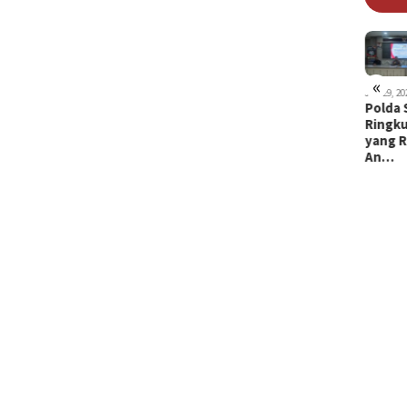
Juli 20, 2026
Juli 15, 2026
Emosi Antre
Suami di
Solar 7 Jam
Makassar
«
Disalip,
Tusuk dan
 26, 2026
Juli 29, 2026
Juli 29, 20
ia Lansia
Bayi 2 Tahun
Polda 
Sopir T…
Gorok Leher
 Gowa
di Makassar
Ringku
…
tangkap
Diculik,
yang R
lisi kar…
Diduga…
An…