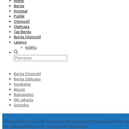
Home
Berita
Kriminal
Politik
Otomotif
Olahraga
Tag Berita
Berita Otomotif
Lainnya
Indeks
Berita Otomotif
Berita Olahraga
Kejahatan
Nissan
Bulutangkis
DKI Jakarta
Gerindra
Tentang
Cakrawalainfo.co.id hadir sebagai media online yang menyajikan berita 
hari. Cakrawalainfo.co.id — Akurat dan Terpercaya.