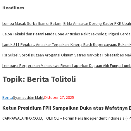
Headlines
Lomba Masak Serba Ikan di Batam, Erlita Amsakar Dorong Kader PKK Ubah
Calon Teknisi dan Petani Muda Bone Antusias Rakit Teknologi Irigasi Ce
Lantik 311 Pejabat, Amsakar Tegaskan: Kinerja Bukti Kepercayaan, Bukan 
PJI Sulsel Soroti Dugaan Arogansi Oknum Satres Narkoba Polrestabes Mak
Lembaga Pergerakan Mahasiswa Resmi Laporkan Dugaan Alih Fungsi Lum
Topik:
Berita Tolitoli
Berita
Syamsuddin Malik
Oktober 27, 2025
Ketua Presidium FPII Sampaikan Duka atas Wafatnya Bu
CAKRAWALAINFO.CO.ID, TOLITOLI – Forum Pers Independent Indonesia (FPI