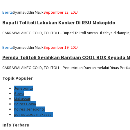
Berita
Syamsuddin Malik
September 23, 2024
Bupati Tolitoli Lakukan Kunker Di RSU Mokopido
CAKRAWALAINFO.CO.ID, TOLITOLI – Bupati Tolitoli Amran Hi Yahya didamping
Berita
Syamsuddin Malik
September 19, 2024
Pemda Tolitoli Serahkan Bantuan COOL BOX Kepada Ma
CAKRAWALAINFO.CO.ID, TOLITOLI – Pemerintah Daerah melalui Dinas Perik
Topik Populer
Jeneponto
Gowa
Makassar
Polres Gowa
Polres Jeneponto
polrestabes makassar
Info Terbaru