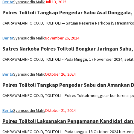
Berita
Syamsuddin Malik
Juli 13, 2025
Polres Tolitoli Tangkap Pengedar Sabu Asal Donggala
CAKRAWALAINFO.CO.ID, TOLITOLI — Satuan Reserse Narkoba (Satresnarkoba
Berita
Syamsuddin Malik
November 26, 2024
Satres Narkoba Polres Tolitoli Bongkar Jaringan Sab
CAKRAWALAINFO.CO.ID, TOLITOLI – Pada Minggu, 17 November 2024, sekit
Berita
Syamsuddin Malik
Oktober 26, 2024
Polres Tolitoli Tangkap Pengedar Sabu dan Amankan 
CAKRAWALAINFO.CO.ID, TOLITOLI – Polres Tolitoli menggelar konferensi p
Berita
Syamsuddin Malik
Oktober 21, 2024
Polres Tolitoli Laksanakan Pengamanan Kandidat da
CAKRAWALAINFO.CO.ID, TOLITOLI – Pada tanggal 18 Oktober 2024 bertempat