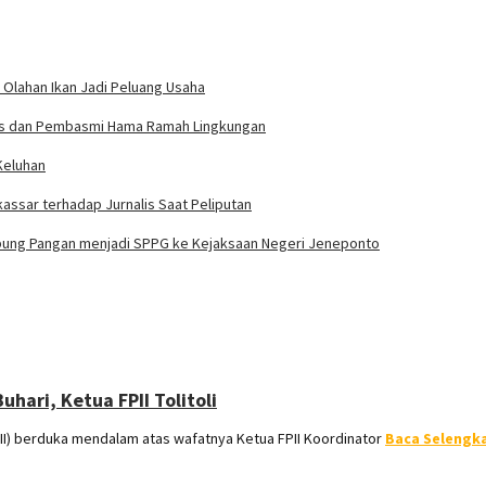
 Olahan Ikan Jadi Peluang Usaha
rdas dan Pembasmi Hama Ramah Lingkungan
Keluhan
assar terhadap Jurnalis Saat Peliputan
bung Pangan menjadi SPPG ke Kejaksaan Negeri Jeneponto
hari, Ketua FPII Tolitoli
I) berduka mendalam atas wafatnya Ketua FPII Koordinator
Baca Selengk