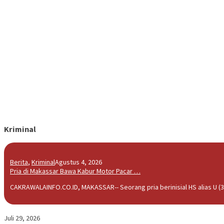
Kriminal
Berita
,
Kriminal
Agustus 4, 2026
Pria di Makassar Bawa Kabur Motor Pacar …
CAKRAWALAINFO.CO.ID, MAKASSAR-- Seorang pria berinisial HS alias U (3
Juli 29, 2026