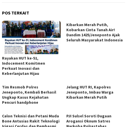
POS TERKAIT
Kibarkan Merah Putih,
Kobarkan Cinta Tanah Air!
Dandim 1425/Jeneponto Ajak
Seluruh Masyarakat Indonesia
Rayakan HUT ke-51,
Indocement Komitmen
Perkuat Inovasi dan
Keberlanjutan Hijau
Tim Resmob Polres
Jelang HUT RI, Kapolres
Jeneponto, Kembali Berhasil
Jeneponto, Imbau Warga
Ungkap Kasus Kejahatan
Kibarkan Merah Putih
Pencuri handphone
Calon Teknisi dan Petani Muda
PJI Sulsel Soroti Dugaan
Bone Antusias Rakit Teknologi
Arogansi Oknum Satres
Irigasi Cerdas dan Pembasmi
Narkoba Polrestabes