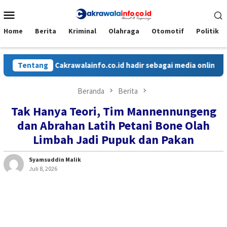
Loncat
Menu
ke
Mobile
konten
Home
Berita
Kriminal
Olahraga
Otomotif
Politik
Tentang
Cakrawalainfo.co.id hadir sebagai media online yang 
Beranda
Berita
Tak Hanya Teori, Tim Mannennungeng
dan Abrahan Latih Petani Bone Olah
Limbah Jadi Pupuk dan Pakan
Syamsuddin Malik
Juli 8, 2026