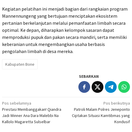
Kegiatan pelatihan ini menjadi bagian dari rangkaian program
Mannennungeng yang bertujuan menciptakan ekosistem
pertanian berkelanjutan melalui pemanfaatan limbah secara
optimal. Ke depan, diharapkan kelompok sasaran dapat
memproduksi pupuk dan pakan secara mandiri, serta memiliki
keberanian untuk mengembangkan usaha berbasis
pengolahan limbah di desa mereka.
Kabupaten Bone
SEBARKAN
Navigasi
Pos sebelumnya
Pos berikutnya
Prestasi Membanggakan! Qiandra
Patroli Malam Polres Jeneponto
pos
Jadi Winner Ana Dara Malebbi Na
Ciptakan Situasi Kamtibmas yang
Kallolo Magaretta Sulselbar
Kondusif