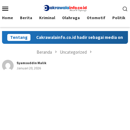
Loncat
Menu
ke
Mobile
konten
Home
Berita
Kriminal
Olahraga
Otomotif
Politik
Tentang
Cakrawalainfo.co.id hadir sebagai media online yan
Beranda
Uncategorized
Syamsuddin Malik
Januari 20, 2026