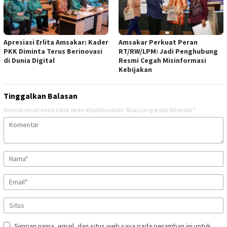
Apresiasi Erlita Amsakar: Kader
Amsakar Perkuat Peran
PKK Diminta Terus Berinovasi
RT/RW/LPM: Jadi Penghubung
di Dunia Digital
Resmi Cegah Misinformasi
Kebijakan
Tinggalkan Balasan
Alamat email Anda tidak akan dipublikasikan.
Ruas yang wajib ditandai
*
Simpan nama, email, dan situs web saya pada peramban ini untuk