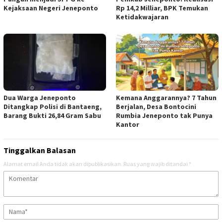
Kejaksaan Negeri Jeneponto
Rp 14,2 Milliar, BPK Temukan
Ketidakwajaran
Dua Warga Jeneponto
Kemana Anggarannya? 7 Tahun
Ditangkap Polisi di Bantaeng,
Berjalan, Desa Bontocini
Barang Bukti 26,84 Gram Sabu
Rumbia Jeneponto tak Punya
Kantor
Tinggalkan Balasan
Alamat email Anda tidak akan dipublikasikan.
Ruas yang wajib ditandai
*