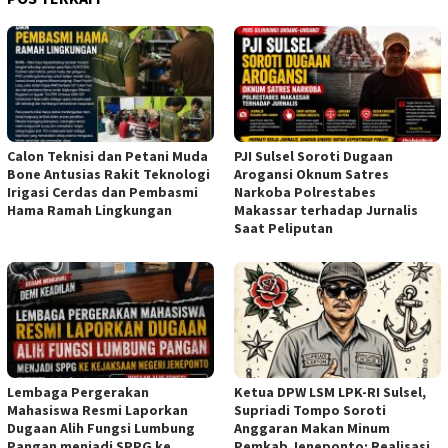
Calon Teknisi dan Petani Muda
PJI Sulsel Soroti Dugaan
Bone Antusias Rakit Teknologi
Arogansi Oknum Satres
Irigasi Cerdas dan Pembasmi
Narkoba Polrestabes
Hama Ramah Lingkungan
Makassar terhadap Jurnalis
Saat Peliputan
Lembaga Pergerakan
Ketua DPW LSM LPK-RI Sulsel,
Mahasiswa Resmi Laporkan
Supriadi Tompo Soroti
Dugaan Alih Fungsi Lumbung
Anggaran Makan Minum
Pangan menjadi SPPG ke
Pemkab Jeneponto: Realisasi