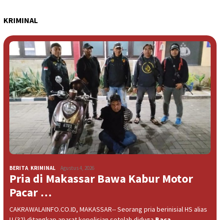
KRIMINAL
BERITA
,
KRIMINAL
Agustus 4, 2026
Pria di Makassar Bawa Kabur Motor
Pacar …
CAKRAWALAINFO.CO.ID, MAKASSAR-- Seorang pria berinisial HS alias
U (32) ditangkap aparat kepolisian setelah diduga
Baca