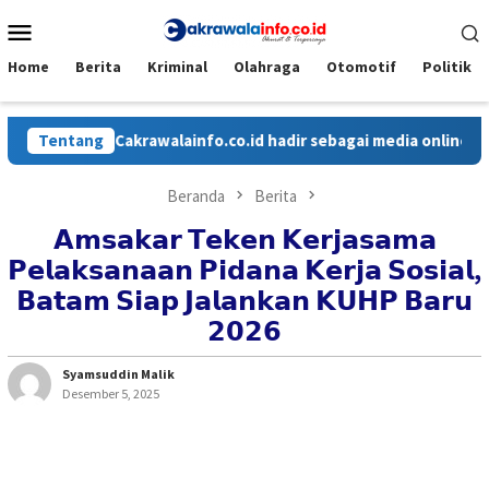
Loncat
Menu
ke
Mobile
konten
Home
Berita
Kriminal
Olahraga
Otomotif
Politik
Tentang
Cakrawalainfo.co.id hadir sebagai media online yang m
Beranda
Berita
𝗔𝗺𝘀𝗮𝗸𝗮𝗿 𝗧𝗲𝗸𝗲𝗻 𝗞𝗲𝗿𝗷𝗮𝘀𝗮𝗺𝗮
𝗣𝗲𝗹𝗮𝗸𝘀𝗮𝗻𝗮𝗮𝗻 𝗣𝗶𝗱𝗮𝗻𝗮 𝗞𝗲𝗿𝗷𝗮 𝗦𝗼𝘀𝗶𝗮𝗹,
𝗕𝗮𝘁𝗮𝗺 𝗦𝗶𝗮𝗽 𝗝𝗮𝗹𝗮𝗻𝗸𝗮𝗻 𝗞𝗨𝗛𝗣 𝗕𝗮𝗿𝘂
𝟮𝟬𝟮𝟲
Syamsuddin Malik
Desember 5, 2025