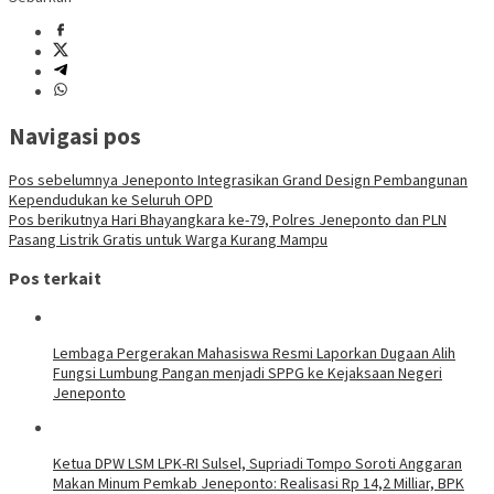
Navigasi pos
Pos sebelumnya
Jeneponto Integrasikan Grand Design Pembangunan
Kependudukan ke Seluruh OPD
Pos berikutnya
Hari Bhayangkara ke-79, Polres Jeneponto dan PLN
Pasang Listrik Gratis untuk Warga Kurang Mampu
Pos terkait
Lembaga Pergerakan Mahasiswa Resmi Laporkan Dugaan Alih
Fungsi Lumbung Pangan menjadi SPPG ke Kejaksaan Negeri
Jeneponto
Ketua DPW LSM LPK-RI Sulsel, Supriadi Tompo Soroti Anggaran
Makan Minum Pemkab Jeneponto: Realisasi Rp 14,2 Milliar, BPK