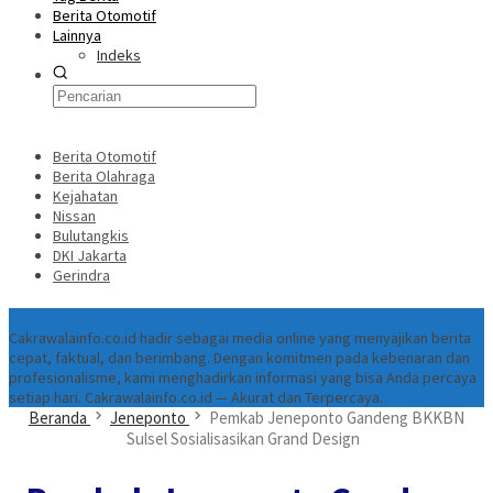
Berita Otomotif
Lainnya
Indeks
Berita Otomotif
Berita Olahraga
Kejahatan
Nissan
Bulutangkis
DKI Jakarta
Gerindra
Tentang
Cakrawalainfo.co.id hadir sebagai media online yang menyajikan berita
cepat, faktual, dan berimbang. Dengan komitmen pada kebenaran dan
profesionalisme, kami menghadirkan informasi yang bisa Anda percaya
setiap hari. Cakrawalainfo.co.id — Akurat dan Terpercaya.
Beranda
Jeneponto
Pemkab Jeneponto Gandeng BKKBN
Sulsel Sosialisasikan Grand Design ‎