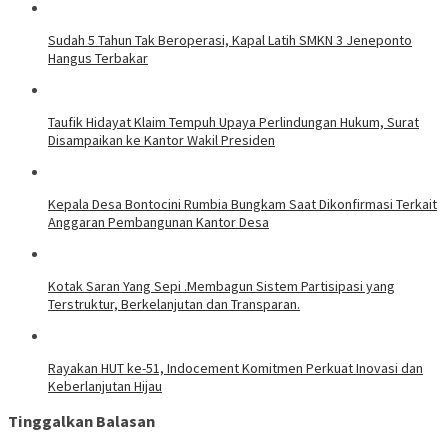
Sudah 5 Tahun Tak Beroperasi, Kapal Latih SMKN 3 Jeneponto
Hangus Terbakar
Taufik Hidayat Klaim Tempuh Upaya Perlindungan Hukum, Surat
Disampaikan ke Kantor Wakil Presiden
Kepala Desa Bontocini Rumbia Bungkam Saat Dikonfirmasi Terkait
Anggaran Pembangunan Kantor Desa
Kotak Saran Yang Sepi .Membagun Sistem Partisipasi yang
Terstruktur, Berkelanjutan dan Transparan.
Rayakan HUT ke-51, Indocement Komitmen Perkuat Inovasi dan
Keberlanjutan Hijau
Tinggalkan Balasan