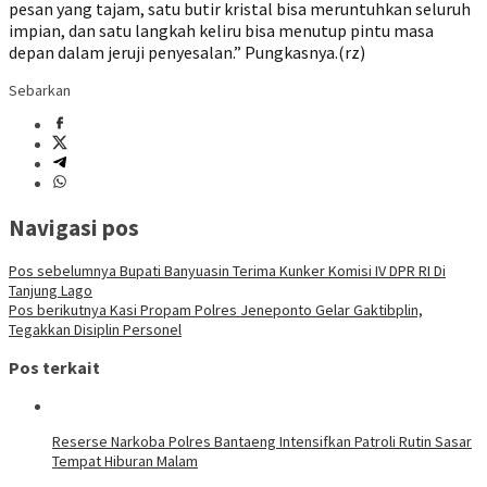
pesan yang tajam, satu butir kristal bisa meruntuhkan seluruh
impian, dan satu langkah keliru bisa menutup pintu masa
depan dalam jeruji penyesalan.” Pungkasnya.(rz)
Sebarkan
Navigasi pos
Pos sebelumnya
Bupati Banyuasin Terima Kunker Komisi IV DPR RI Di
Tanjung Lago
Pos berikutnya
Kasi Propam Polres Jeneponto Gelar Gaktibplin,
Tegakkan Disiplin Personel
Pos terkait
Reserse Narkoba Polres Bantaeng Intensifkan Patroli Rutin Sasar
Tempat Hiburan Malam