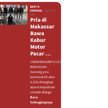
BERITA
,
KRIMINAL
Agustus 4,
2026
Pria di
Makassar
Bawa
Kabur
Motor
Pacar …
CAKRAWALAINFO.CO.ID,
MAKASSAR--
Seorang pria
berinisial HS alias
U (32) ditangkap
aparat kepolisian
setelah diduga
Baca
Selengkapnya