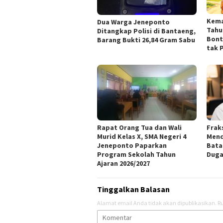
Kema
Dua Warga Jeneponto
Tahu
Ditangkap Polisi di Bantaeng,
Bont
Barang Bukti 26,84 Gram Sabu
tak 
Rapat Orang Tua dan Wali
Frak
Murid Kelas X, SMA Negeri 4
Mend
Jeneponto Paparkan
Bata
Program Sekolah Tahun
Duga
Ajaran 2026/2027
Tinggalkan Balasan
Alamat email Anda tidak akan dipublikasikan.
Ru