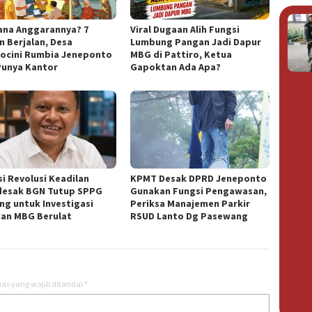
na Anggarannya? 7
Viral Dugaan Alih Fungsi
n Berjalan, Desa
Lumbung Pangan Jadi Dapur
ocini Rumbia Jeneponto
MBG di Pattiro, Ketua
Punya Kantor
Gapoktan Ada Apa?
si Revolusi Keadilan
KPMT Desak DPRD Jeneponto
esak BGN Tutup SPPG
Gunakan Fungsi Pengawasan,
ng untuk Investigasi
Periksa Manajemen Parkir
an MBG Berulat
RSUD Lanto Dg Pasewang
as yang wajib ditandai
*