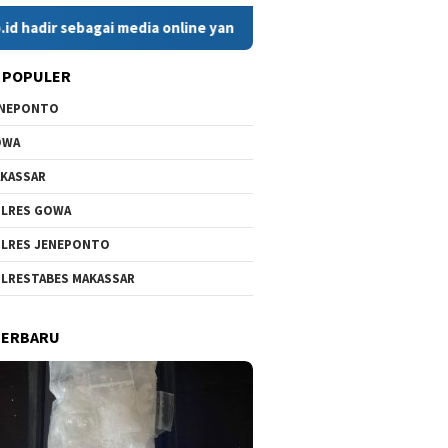
sebagai media online yang menyajikan berita cepat, faktual, dan
 POPULER
ENEPONTO
OWA
KASSAR
LRES GOWA
LRES JENEPONTO
LRESTABES MAKASSAR
TERBARU