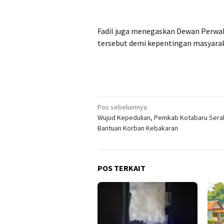
Fadil juga menegaskan Dewan Perwak
tersebut demi kepentingan masyarak
Navigasi
Pos sebelumnya
Wujud Kepedulian, Pemkab Kotabaru Sera
pos
Bantuan Korban Kebakaran
POS TERKAIT