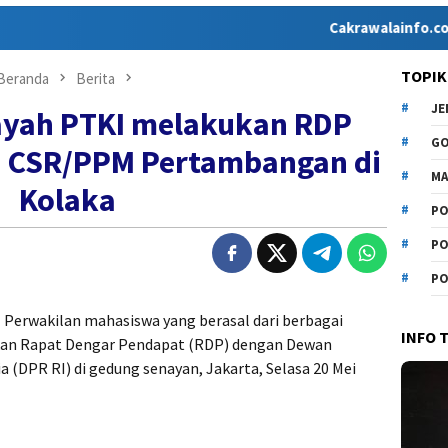
Cakrawalainfo.co.id hadir 
TOPIK
Beranda
Berita
J
ayah PTKI melakukan RDP
G
u CSR/PPM Pertambangan di
MA
Kolaka
PO
PO
PO
—
Perwakilan mahasiswa yang berasal dari berbagai
INFO 
ukan Rapat Dengar Pendapat (RDP) dengan Dewan
 (DPR RI) di gedung senayan, Jakarta, Selasa 20 Mei