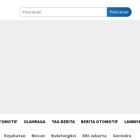
Pencarian
TOMOTIF
OLAHRAGA
TAG BERITA
BERITA OTOMOTIF
LAINNY
Kejahatan
Nissan
Bulutangkis
DKI Jakarta
Gerindra