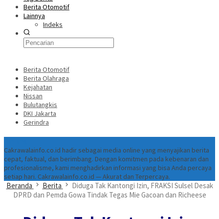
Berita Otomotif
Lainnya
Indeks
Berita Otomotif
Berita Olahraga
Kejahatan
Nissan
Bulutangkis
DKI Jakarta
Gerindra
Tentang
Cakrawalainfo.co.id hadir sebagai media online yang menyajikan berita
cepat, faktual, dan berimbang. Dengan komitmen pada kebenaran dan
profesionalisme, kami menghadirkan informasi yang bisa Anda percaya
setiap hari. Cakrawalainfo.co.id — Akurat dan Terpercaya.
Beranda
Berita
Diduga Tak Kantongi Izin, FRAKSI Sulsel Desak
DPRD dan Pemda Gowa Tindak Tegas Mie Gacoan dan Richeese