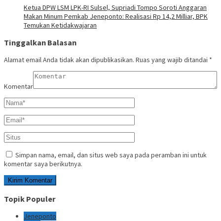
Ketua DPW LSM LPK-RI Sulsel, Supriadi Tompo Soroti Anggaran
Makan Minum Pemkab Jeneponto: Realisasi Rp 14,2 Milliar, BPK
Temukan Ketidakwajaran
Tinggalkan Balasan
Alamat email Anda tidak akan dipublikasikan.
Ruas yang wajib ditandai
*
Komentar
Simpan nama, email, dan situs web saya pada peramban ini untuk
komentar saya berikutnya.
Topik Populer
Jeneponto