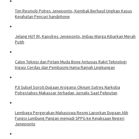
Tim Resmob Polres Jeneponto, Kembali Berhasil Ungkap Kasus
Kejahatan Pencuri handphone
Jelang HUT RI, Kapolres Jeneponto, Imbau Warga Kibarkan Merah
Putih
Calon Teknisi dan Petani Muda Bone Antusias Rakit Teknologi
Irigasi Cerdas dan Pembasmi Hama Ramah Lingkungan
PJI Sulsel Soroti Dugaan Arogansi Oknum Satres Narkoba
Polrestabes Makassar terhadap Jurnalis Saat Peliputan
Lembaga Pergerakan Mahasiswa Resmi Laporkan Dugaan Alih
Fungsi Lumbung Pangan menjadi SPPG ke Kejaksaan Negeri
Jeneponto