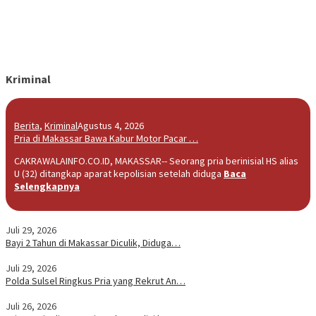
Kriminal
Berita
,
Kriminal
Agustus 4, 2026
Pria di Makassar Bawa Kabur Motor Pacar …
CAKRAWALAINFO.CO.ID, MAKASSAR-- Seorang pria berinisial HS alias
U (32) ditangkap aparat kepolisian setelah diduga
Baca
Selengkapnya
Juli 29, 2026
Bayi 2 Tahun di Makassar Diculik, Diduga…
Juli 29, 2026
Polda Sulsel Ringkus Pria yang Rekrut An…
Juli 26, 2026