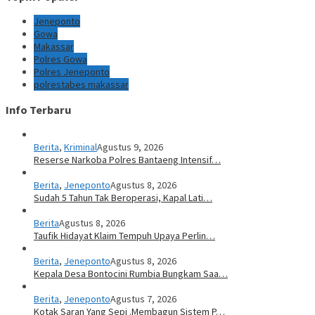
Jeneponto
Gowa
Makassar
Polres Gowa
Polres Jeneponto
polrestabes makassar
Info Terbaru
Berita
,
Kriminal
Agustus 9, 2026
Reserse Narkoba Polres Bantaeng Intensif…
Berita
,
Jeneponto
Agustus 8, 2026
Sudah 5 Tahun Tak Beroperasi, Kapal Lati…
Berita
Agustus 8, 2026
Taufik Hidayat Klaim Tempuh Upaya Perlin…
Berita
,
Jeneponto
Agustus 8, 2026
Kepala Desa Bontocini Rumbia Bungkam Saa…
Berita
,
Jeneponto
Agustus 7, 2026
Kotak Saran Yang Sepi .Membagun Sistem P…