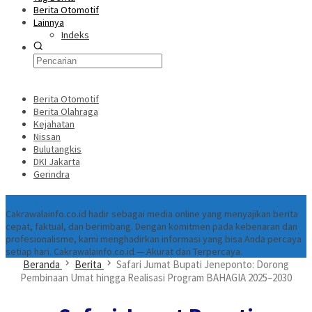
Berita Otomotif
Lainnya
Indeks
Berita Otomotif
Berita Olahraga
Kejahatan
Nissan
Bulutangkis
DKI Jakarta
Gerindra
Tentang
Cakrawalainfo.co.id hadir sebagai media online yang menyajikan berita
cepat, faktual, dan berimbang. Dengan komitmen pada kebenaran dan
profesionalisme, kami menghadirkan informasi yang bisa Anda percaya
setiap hari. Cakrawalainfo.co.id — Akurat dan Terpercaya.
Beranda
Berita
Safari Jumat Bupati Jeneponto: Dorong
Pembinaan Umat hingga Realisasi Program BAHAGIA 2025–2030