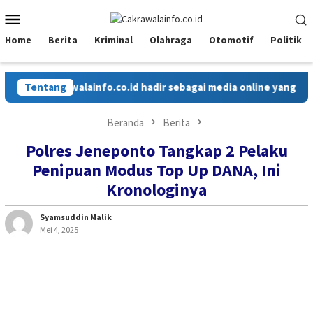
Loncat
Menu
ke
Mobile
konten
Home
Berita
Kriminal
Olahraga
Otomotif
Politik
Tentang
Cakrawalainfo.co.id hadir sebagai media online yang menya
Beranda
Berita
Polres Jeneponto Tangkap 2 Pelaku
Penipuan Modus Top Up DANA, Ini
Kronologinya
Syamsuddin Malik
Mei 4, 2025