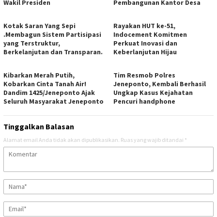
Wakil Presiden
Pembangunan Kantor Desa
Kotak Saran Yang Sepi
Rayakan HUT ke-51,
.Membagun Sistem Partisipasi
Indocement Komitmen
yang Terstruktur,
Perkuat Inovasi dan
Berkelanjutan dan Transparan.
Keberlanjutan Hijau
Kibarkan Merah Putih,
Tim Resmob Polres
Kobarkan Cinta Tanah Air!
Jeneponto, Kembali Berhasil
Dandim 1425/Jeneponto Ajak
Ungkap Kasus Kejahatan
Seluruh Masyarakat Jeneponto
Pencuri handphone
Tinggalkan Balasan
Alamat email Anda tidak akan dipublikasikan.
Ruas yang wajib ditandai
*