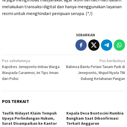
melakukan transaksi digital dan hanya menggunakan layanan
resmi untuk menghindari penipuan serupa. (*/)
SEBARKAN
Navigasi
Pos sebelumnya
Pos berikutnya
Kapolres Jeneponto Imbau Warga
Babinsa Bantu Petani Tanam Padi di
pos
Waspada Curanmor, Ini Tips Aman
Jeneponto, Wujud Nyata TNI
dari Polisi
Dukung Ketahanan Pangan
POS TERKAIT
Taufik Hidayat Klaim Tempuh
Kepala Desa Bontocini Rumbia
Upaya Perlindungan Hukum,
Bungkam Saat Dikonfirmasi
Surat Disampaikan ke Kantor
Terkait Anggaran